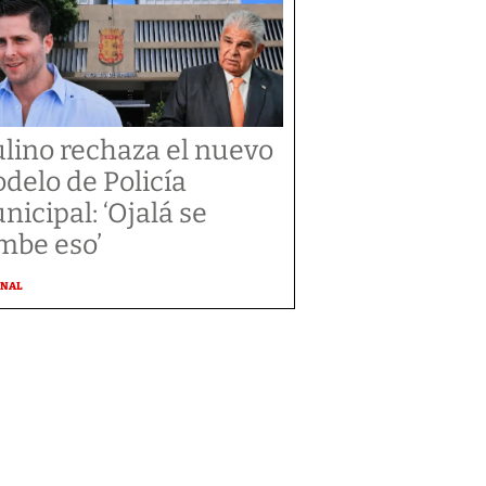
lino rechaza el nuevo
delo de Policía
nicipal: ‘Ojalá se
mbe eso’
ONAL