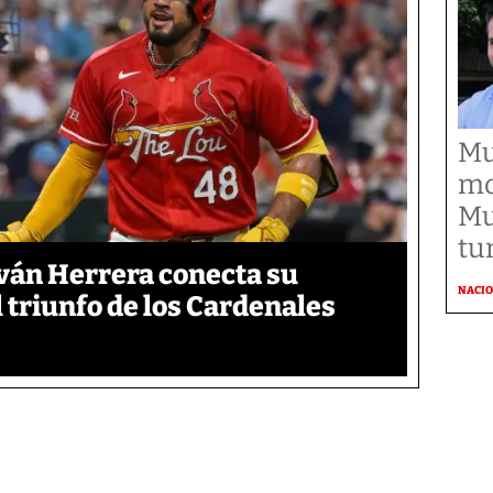
Mu
mo
Mu
tu
ván Herrera conecta su
NACI
l triunfo de los Cardenales