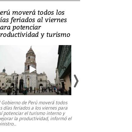
erú moverá todos los
Video, Catalin
ías feriados al viernes
‘Si la gente el
ara potenciar
criminales, la
roductividad y turismo
sociedades de
suicidarse’
l Gobierno de Perú moverá todos
os días feriados a los viernes para
La exmagistrada co
sí potenciar el turismo interno y
sobre el rol de contr
ejorar la productividad, informó el
periodismo, el derech
inistro
...
reformas constitucio
desafíos de nuevas t