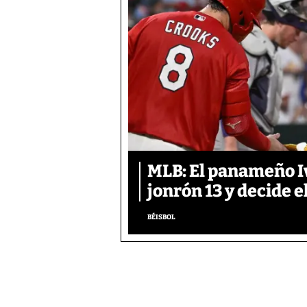
MLB: El panameño I
jonrón 13 y decide e
BÉISBOL