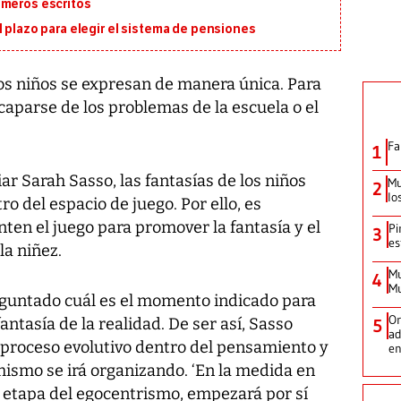
imeros escritos
l plazo para elegir el sistema de pensiones
os niños se expresan de manera única. Para
aparse de los problemas de la escuela o el
Fa
1
ar Sarah Sasso, las fantasías de los niños
Mu
2
lo
 del espacio de juego. Por ello, es
ten el juego para promover la fantasía y el
Pi
3
es
la niñez.
Mu
4
Mu
reguntado cuál es el momento indicado para
Or
antasía de la realidad. De ser así, Sasso
5
ad
proceso evolutivo dentro del pensamiento y
en
 mismo se irá organizando. ‘En la medida en
 etapa del egocentrismo, empezará por sí