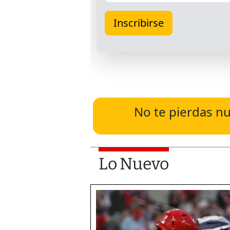
No te pierdas nu
Lo Nuevo