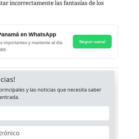
tar incorrectamente las fantasías de los
e Panamá en WhatsApp
Seguir canal
as importantes y mantente al día
App.