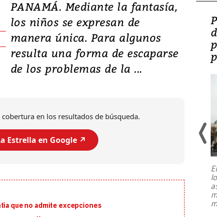
PANAMÁ. Mediante la fantasía,
Video: Lula lanza su
P
los niños se expresan de
candidatura con
d
manera única. Para algunos
promesas de inversión
p
resulta una forma de escaparse
en defensa, educación y
p
de los problemas de la ...
tierras raras
 cobertura en los resultados de búsqueda.
a Estrella en Google ↗️
E
l
Entre recuerdos y escuetas
a
referencias hacia sus adversarios, el
m
presidente de Brasil, Luiz Inácio Lula
m
ntía que no admite excepciones
da Silva, oficializó este domingo su
candidatura
...