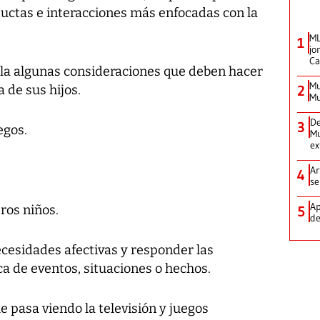
uctas e interacciones más enfocadas con la
ML
1
jo
Ca
ala algunas consideraciones que deben hacer
Mu
a de sus hijos.
2
Mu
De
3
egos.
Mu
ex
Ar
4
se
Ap
ros niños.
5
de
ecesidades afectivas y responder las
a de eventos, situaciones o hechos.
e pasa viendo la televisión y juegos