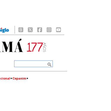
cional
Cepanim