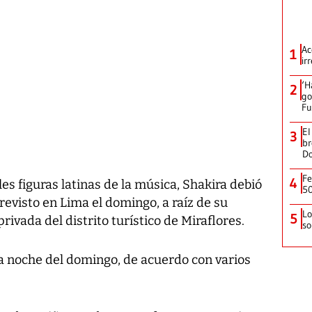
Ac
1
ir
‘H
2
go
Fu
El
3
br
D
Fe
4
es figuras latinas de la música, Shakira debió
50
revisto en Lima el domingo, a raíz de su
Lo
5
rivada del distrito turístico de Miraflores.
so
la noche del domingo, de acuerdo con varios