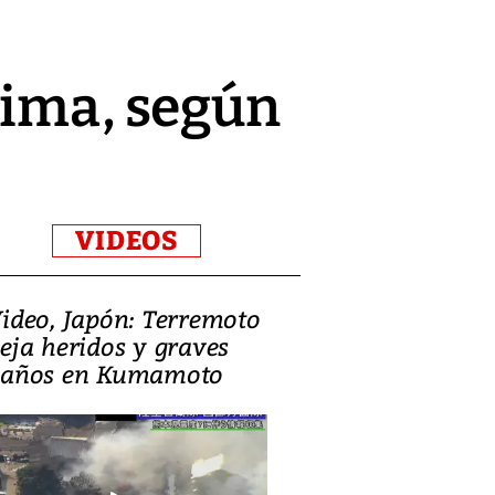
Lima, según
VIDEOS
ideo, Japón: Terremoto
Israel regala 
eja heridos y graves
nueva embaja
años en Kumamoto
Jerusalén sob
familias pales