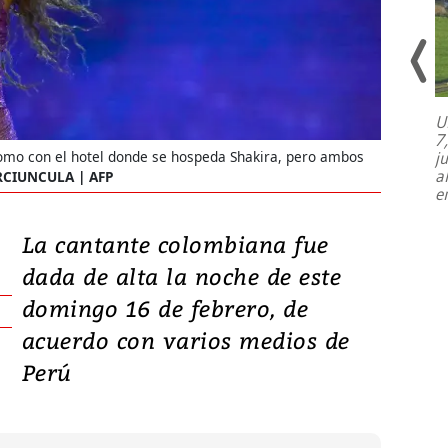
U
7
El director de la Lotería Nacional de
j
como con el hotel donde se hospeda Shakira, pero ambos
Beneficencia habla de la lotería
a
CIUNCULA | AFP
clandestina, auditorías internas y su
e
plan para modernizar la institución
La cantante colombiana fue
dada de alta la noche de este
domingo 16 de febrero, de
acuerdo con varios medios de
Perú