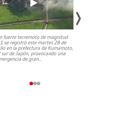
n fuerte terremoto de magnitud
,1 se registró este martes 28 de
Estados Unidos ha a
ulio en la prefectura de Kumamoto,
un dólar y durante 9
l sur de Japón, provocando una
el terreno para su 
mergencia de gran
...
en Jerusalén Oeste, 
perteneció hasta
...