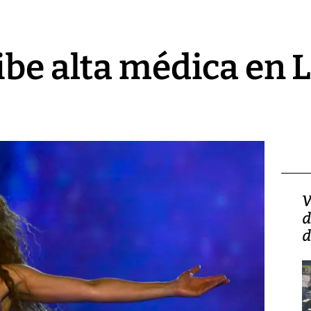
ibe alta médica en 
Isidro Carbonell,
V
director de la Lotería:
d
‘Vamos a ser más
d
transparentes, tengan fe