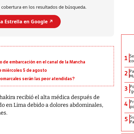
 cobertura en los resultados de búsqueda.
a Estrella en Google ↗️
Se
1
co
io de embarcación en el canal de la Mancha
e miércoles 5 de agosto
Pa
2
Mu
 comarcales serán las peor atendidas?
Po
3
‘g
hakira recibió el alta médica después de
Pr
4
ado en Lima debido a dolores abdominales,
po
es.
Su
5
P