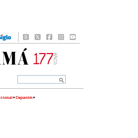
cional
Cepanim