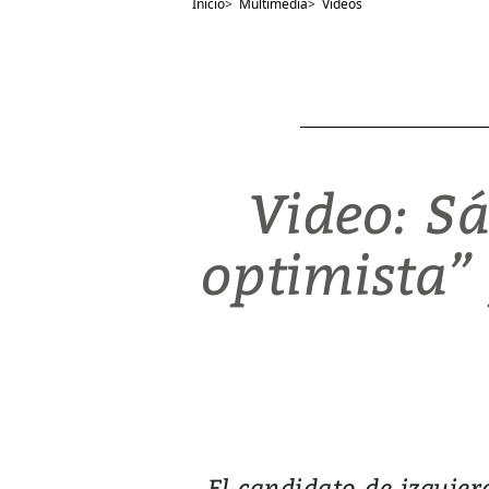
Inicio
>
Multimedia
>
Videos
Video: Sa
optimista”
El candidato de izquier