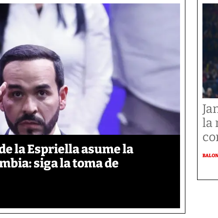
Ja
la
co
de la Espriella asume la
BALO
mbia: siga la toma de