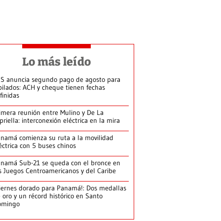
Lo más leído
S anuncia segundo pago de agosto para
bilados: ACH y cheque tienen fechas
finidas
imera reunión entre Mulino y De La
priella: interconexión eléctrica en la mira
namá comienza su ruta a la movilidad
éctrica con 5 buses chinos
namá Sub-21 se queda con el bronce en
s Juegos Centroamericanos y del Caribe
iernes dorado para Panamá!: Dos medallas
 oro y un récord histórico en Santo
omingo