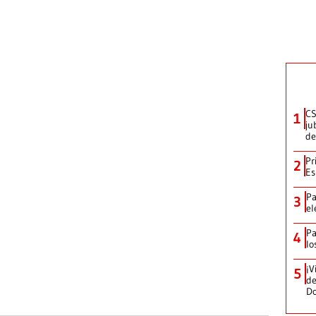
CS
1
ju
de
Pr
2
Es
Pa
3
el
Pa
4
lo
¡V
5
de
D