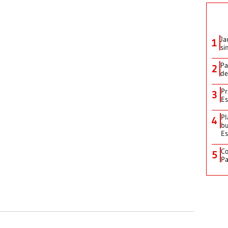
Ja
1
si
Pa
2
de
Pr
3
Es
Pl
4
bu
Es
Co
5
Pa