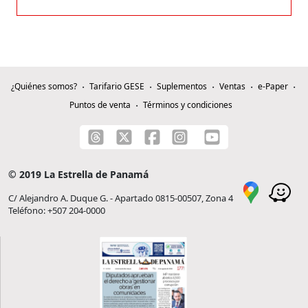
¿Quiénes somos?
Tarifario GESE
Suplementos
Ventas
e-Paper
Puntos de venta
Términos y condiciones
© 2019 La Estrella de Panamá
C/ Alejandro A. Duque G. - Apartado 0815-00507, Zona 4
Teléfono: +507 204-0000