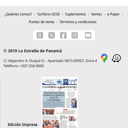
¿Quiénes somos?
Tarifario GESE
Suplementos
Ventas
e-Paper
Puntos de venta
Términos y condiciones
© 2019 La Estrella de Panamá
C/ Alejandro A. Duque G. - Apartado 0815-00507, Zona 4
Teléfono: +507 204-0000
Edición Impresa