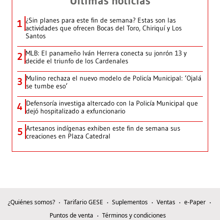
Últimas noticias
¿Sin planes para este fin de semana? Estas son las
1
actividades que ofrecen Bocas del Toro, Chiriquí y Los
Santos
MLB: El panameño Iván Herrera conecta su jonrón 13 y
2
decide el triunfo de los Cardenales
Mulino rechaza el nuevo modelo de Policía Municipal: ‘Ojalá
3
se tumbe eso’
Defensoría investiga altercado con la Policía Municipal que
4
dejó hospitalizado a exfuncionario
Artesanos indígenas exhiben este fin de semana sus
5
creaciones en Plaza Catedral
¿Quiénes somos?
Tarifario GESE
Suplementos
Ventas
e-Paper
Puntos de venta
Términos y condiciones