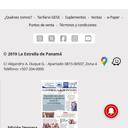
¿Quiénes somos?
Tarifario GESE
Suplementos
Ventas
e-Paper
Puntos de venta
Términos y condiciones
© 2019 La Estrella de Panamá
C/ Alejandro A. Duque G. - Apartado 0815-00507, Zona 4
Teléfono: +507 204-0000
Edición Impresa