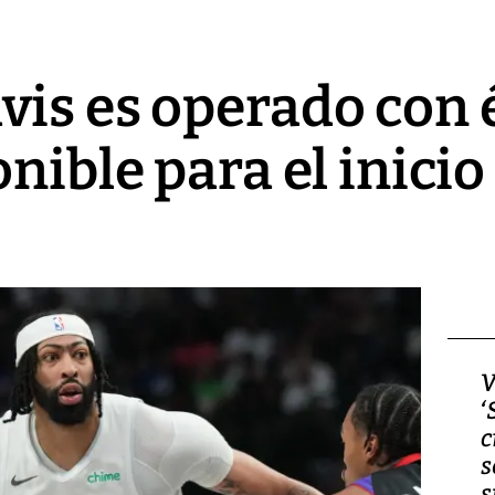
is es operado con é
nible para el inicio
Video, Japón: Terremoto
V
deja heridos y graves
‘
daños en Kumamoto
c
s
s