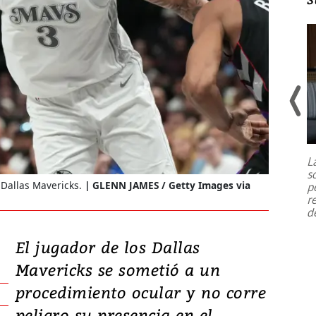
Un fuerte terremoto de magnitud
7,1 se registró este martes 28 de
julio en la prefectura de Kumamoto,
L
al sur de Japón, provocando una
s
emergencia de gran
...
 Dallas Mavericks.
GLENN JAMES / Getty Images via
p
r
d
El jugador de los Dallas
Mavericks se sometió a un
procedimiento ocular y no corre
peligro su presencia en el