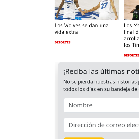
Los Wolves se dan una
Los Ma
vida extra
final 
arroll
DEPORTES
los T
DEPORTE