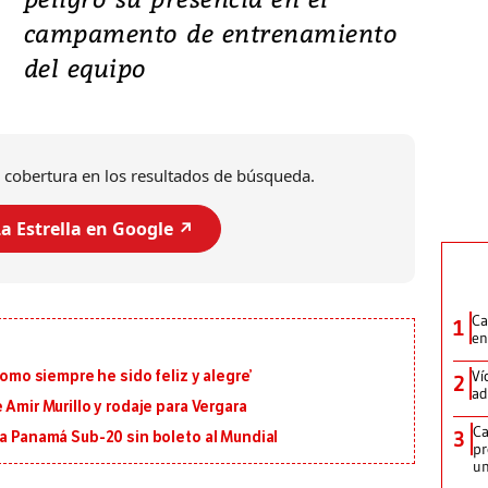
campamento de entrenamiento
del equipo
 cobertura en los resultados de búsqueda.
a Estrella en Google ↗️
Ca
1
en
Ví
como siempre he sido feliz y alegre’
2
ad
 Amir Murillo y rodaje para Vergara
Ca
3
 a Panamá Sub-20 sin boleto al Mundial
pr
un