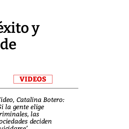
xito y
 de
VIDEOS
ideo, Catalina Botero:
Video: Lula la
Si la gente elige
candidatura 
riminales, las
promesas de i
ociedades deciden
en defensa, ed
uicidarse’
tierras raras