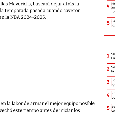
llas Mavericks, buscará dejar atrás la
Ma
4
ev
o la temporada pasada cuando cayeron
Po
n en la NBA 2024-2025.
Ga
5
lo
Su
1
P
Se
2
la
Po
3
‘g
Pr
4
po
 en la labor de armar el mejor equipo posible
Se
5
vechó este tiempo antes de iniciar los
co