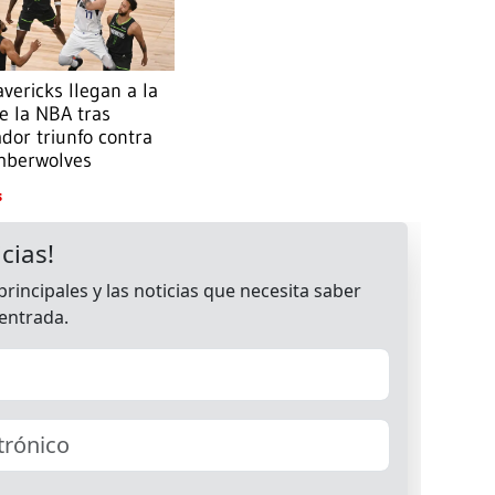
vericks llegan a la
de la NBA tras
ador triunfo contra
imberwolves
S