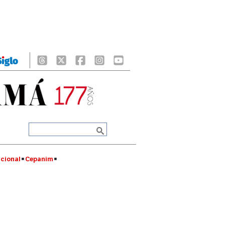
cional
Cepanim