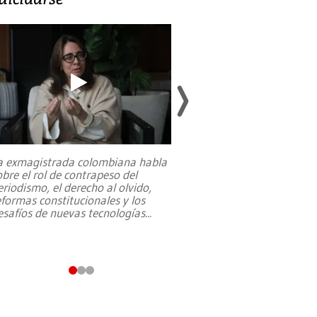
a exmagistrada colombiana habla
Entre recuerdos y es
obre el rol de contrapeso del
referencias hacia sus
eriodismo, el derecho al olvido,
presidente de Brasil,
eformas constitucionales y los
da Silva, oficializó 
esafíos de nuevas tecnologías
...
candidatura
...