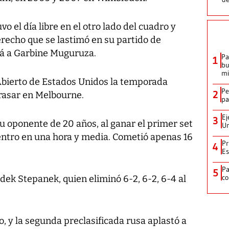
 el día libre en el otro lado del cuadro y
erecho que se lastimó en su partido de
rá a Garbine Muguruza.
Pa
1
bu
mi
l Abierto de Estados Unidos la temporada
Pe
2
rasar en Melbourne.
pa
Ej
3
su oponente de 20 años, al ganar el primer set
Un
ntro en una hora y media. Cometió apenas 16
Pr
4
Es
P
5
co
dek Stepanek, quien eliminó 6-2, 6-2, 6-4 al
o, y la segunda preclasificada rusa aplastó a