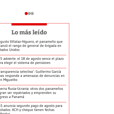
Lo más leído
gusto Villalaz-Higuero, el panameño que
canzó el rango de general de brigada en
tados Unidos
S advierte: el 18 de agosto vence el plazo
ra elegir el sistema de pensiones
ransparencia selectiva’: Guillermo García
vas responde a amenazas de denuncias en
n Miguelito
erra Rusia-Ucrania: otros dos panameños
gran ser repatriados y emprenden su
greso a Panamá
S anuncia segundo pago de agosto para
bilados: ACH y cheque tienen fechas
finidas