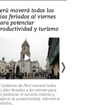
erú moverá todos los
Video, Catalin
ías feriados al viernes
‘Si la gente el
ara potenciar
criminales, la
roductividad y turismo
sociedades de
suicidarse’
l Gobierno de Perú moverá todos
os días feriados a los viernes para
La exmagistrada co
sí potenciar el turismo interno y
sobre el rol de contr
ejorar la productividad, informó el
periodismo, el derech
inistro
...
reformas constitucio
desafíos de nuevas t