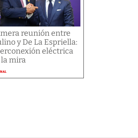
imera reunión entre
lino y De La Espriella:
terconexión eléctrica
 la mira
ONAL