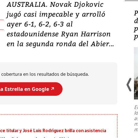
AUSTRALIA. Novak Djokovic
Video: Lula lanza su
P
jugó casi impecable y arrolló
candidatura con
d
ayer 6-1, 6-2, 6-3 al
promesas de inversión
p
estadounidense Ryan Harrison
en defensa, educación y
p
en la segunda ronda del Abier...
tierras raras
 cobertura en los resultados de búsqueda.
a Estrella en Google ↗️
E
l
Entre recuerdos y escuetas
a
referencias hacia sus adversarios, el
m
presidente de Brasil, Luiz Inácio Lula
m
e titular y José Luis Rodríguez brilla con asistencia
da Silva, oficializó este domingo su
candidatura
...