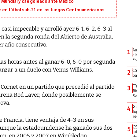
l Mundial y cae goleado ante México
e en fútbol sub-21 en los Juegos Centroamericanos
asi impecable y arrolló ayer 6-1, 6-2, 6-3 al
 la segunda ronda del Abierto de Australia,
r año consecutivo.
Au
1
al
Es
as horas antes al ganar 6-0, 6-0 por segunda
anzar a un duelo con Venus Williams.
CS
2
pa
‘T
e Cornet en un partido que precedió al partido
3
Ri
 Arena Rod Laver, donde posiblemente se
Sa
ova.
Gu
4
lo
re
 Francia, tiene ventaja de 4-3 en sus
CS
aunque la estadounidense ha ganado sus dos
5
ju
lam, en 2005 y 2007 en Wimbledon.
de