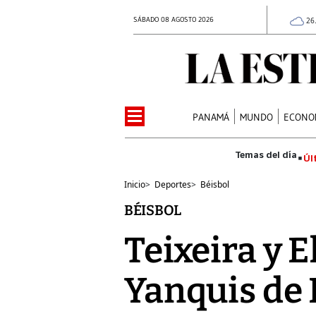
SÁBADO 08 AGOSTO 2026
26
PANAMÁ
MUNDO
ECONO
Úl
Inicio
>
Deportes
>
Béisbol
BÉISBOL
Teixeira y 
Yanquis de