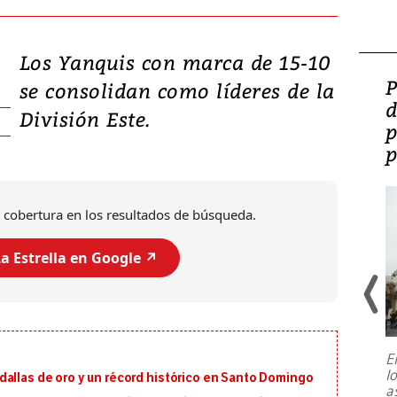
Los Yanquis con marca de 15-10
Video: Lula lanza su
P
se consolidan como líderes de la
candidatura con
d
División Este.
promesas de inversión
p
en defensa, educación y
p
tierras raras
 cobertura en los resultados de búsqueda.
a Estrella en Google ↗️
E
l
dallas de oro y un récord histórico en Santo Domingo
Entre recuerdos y escuetas
a
referencias hacia sus adversarios, el