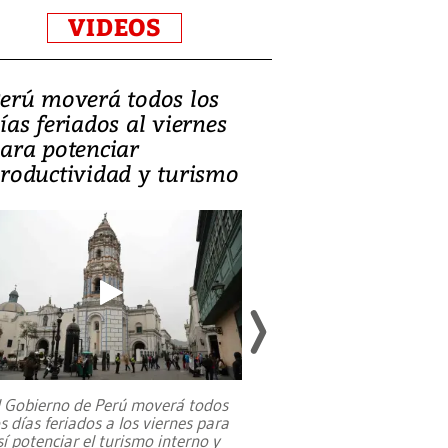
VIDEOS
erú moverá todos los
Video, Catalin
ías feriados al viernes
‘Si la gente el
ara potenciar
criminales, la
roductividad y turismo
sociedades de
suicidarse’
l Gobierno de Perú moverá todos
os días feriados a los viernes para
La exmagistrada co
sí potenciar el turismo interno y
sobre el rol de contr