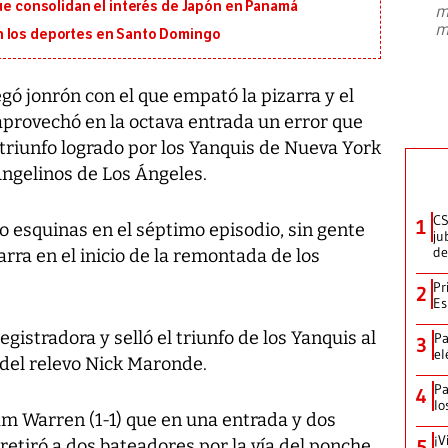
que consolidan el interés de Japón en Panamá
m
presidente de Brasil, Luiz Inácio Lula
m
da Silva, oficializó este domingo su
n los deportes en Santo Domingo
candidatura
...
gó jonrón con el que empató la pizarra y el
provechó en la octava entrada un error que
l triunfo logrado por los Yanquis de Nueva York
Angelinos de Los Ángeles.
CS
1
ro esquinas en el séptimo episodio, sin gente
ju
de
rra en el inicio de la remontada de los
Pr
2
Es
egistradora y selló el triunfo de los Yanquis al
Pa
3
el
del relevo Nick Maronde.
Pa
4
lo
dam Warren (1-1) que en una entrada y dos
¡V
retiró a dos bateadores por la vía del ponche.
5