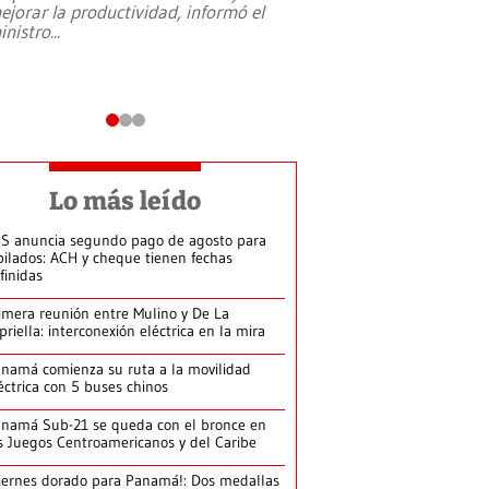
ejorar la productividad, informó el
periodismo, el derech
inistro
...
reformas constitucio
desafíos de nuevas t
Lo más leído
S anuncia segundo pago de agosto para
bilados: ACH y cheque tienen fechas
finidas
imera reunión entre Mulino y De La
priella: interconexión eléctrica en la mira
namá comienza su ruta a la movilidad
éctrica con 5 buses chinos
namá Sub-21 se queda con el bronce en
s Juegos Centroamericanos y del Caribe
iernes dorado para Panamá!: Dos medallas