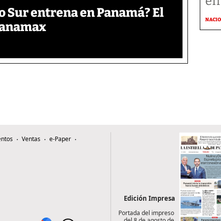
en
o Sur entrena en Panamá? El
NACI
 Panamax
ntos
Ventas
e-Paper
Edición Impresa
Portada del impreso
del 8 de agosto de