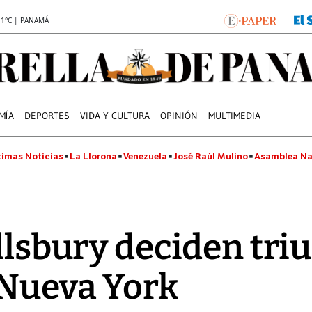
.1°C | PANAMÁ
MÍA
DEPORTES
VIDA Y CULTURA
OPINIÓN
MULTIMEDIA
timas Noticias
La Llorona
Venezuela
José Raúl Mulino
Asamblea Na
Ellsbury deciden tri
 Nueva York