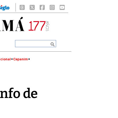
cional
Cepanim
unfo de