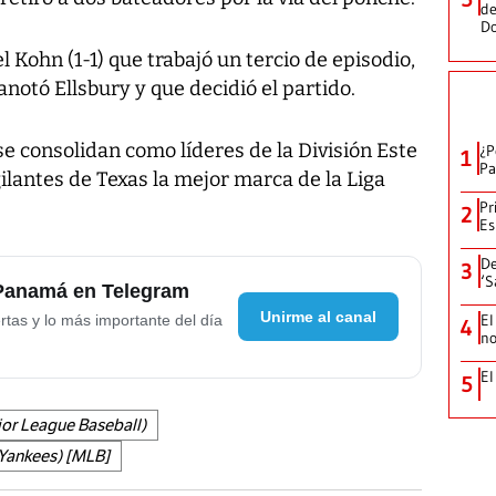
de
D
l Kohn (1-1) que trabajó un tercio de episodio,
notó Ellsbury y que decidió el partido.
e consolidan como líderes de la División Este
¿P
1
Pa
lantes de Texas la mejor marca de la Liga
Pr
2
Es
De
3
‘S
 Panamá en Telegram
Unirme al canal
El
rtas y lo más importante del día
4
no
El
5
or League Baseball)
Yankees) [MLB]