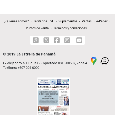
¿Quiénes somos?
Tarifario GESE
Suplementos
Ventas
e-Paper
Puntos de venta
Términos y condiciones
© 2019 La Estrella de Panamá
C/ Alejandro A. Duque G. - Apartado 0815-00507, Zona 4
Teléfono: +507 204-0000