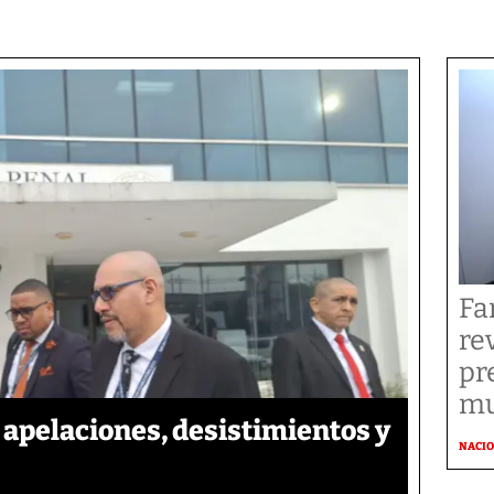
Fa
re
pr
mu
apelaciones, desistimientos y
NACI