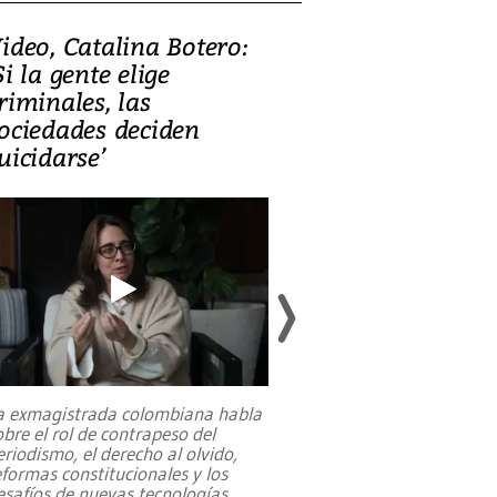
ideo, Catalina Botero:
Video: Lula la
Si la gente elige
candidatura 
riminales, las
promesas de i
ociedades deciden
en defensa, ed
uicidarse’
tierras raras
a exmagistrada colombiana habla
Entre recuerdos y es
obre el rol de contrapeso del
referencias hacia sus
eriodismo, el derecho al olvido,
presidente de Brasil,
eformas constitucionales y los
da Silva, oficializó 
esafíos de nuevas tecnologías
...
candidatura
...