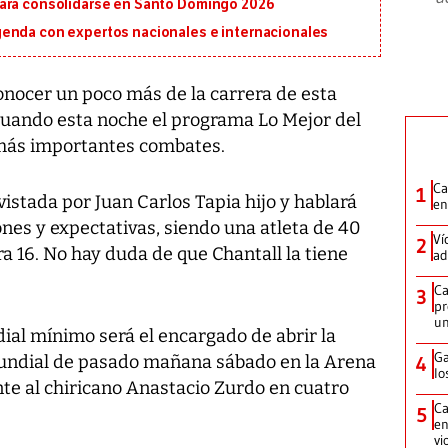
para consolidarse en Santo Domingo 2026
genda con expertos nacionales e internacionales
nocer un poco más de la carrera de esta
uando esta noche el programa Lo Mejor del
más importantes combates.
Ca
1
vistada por Juan Carlos Tapia hijo y hablará
en
nes y expectativas, siendo una atleta de 40
Ví
2
ra 16. No hay duda de que Chantall la tiene
ad
Ca
3
pr
un
dial mínimo será el encargado de abrir la
Ga
undial de pasado mañana sábado en la Arena
4
lo
te al chiricano Anastacio Zurdo en cuatro
Ca
5
en
vi