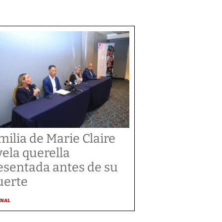
milia de Marie Claire
vela querella
esentada antes de su
erte
ONAL