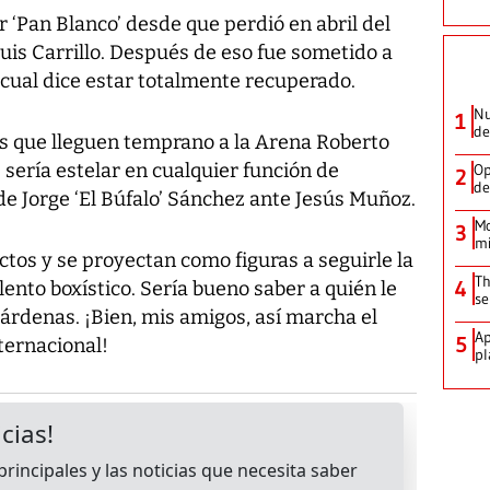
r ‘Pan Blanco’ desde que perdió en abril del
uis Carrillo. Después de eso fue sometido a
 cual dice estar totalmente recuperado.
Nu
1
de
 que lleguen temprano a la Arena Roberto
sería estelar en cualquier función de
Op
2
de
a de Jorge ‘El Búfalo’ Sánchez ante Jesús Muñoz.
Mo
3
mi
os y se proyectan como figuras a seguirle la
Th
4
lento boxístico. Sería bueno saber a quién le
se
árdenas. ¡Bien, mis amigos, así marcha el
Ap
5
ternacional!
pl