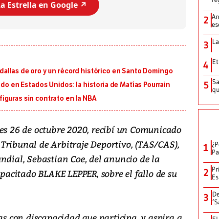
a Estrella en Google ↗️
An
2
es
La
3
Et
4
dallas de oro y un récord histórico en Santo Domingo
Sa
5
ido en Estados Unidos: la historia de Matías Pourrain
qu
iguras sin contrato en la NBA
nes 26 de octubre 2020, recibí un Comunicado
Tribunal de Arbitraje Deportivo, (TAS/CAS),
¿P
1
Pa
ndial, Sebastian Coe, del anuncio de la
Pr
2
apacitado BLAKE LEPPER, sobre el fallo de su
Es
De
3
‘S
 con discapacidad que participa, y aspira a