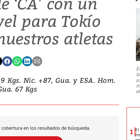
de ‘CA’ con un
el para Tokío
nuestros atletas
E
l
9 Kgs. Nic. +87, Gua. y ESA. Hom.
a
m
Gua. 67 Kgs
e
 cobertura en los resultados de búsqueda.
El
1
hi
re