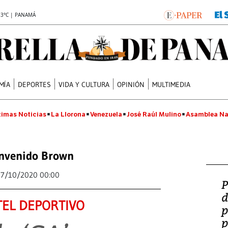
.3°C | PANAMÁ
MÍA
DEPORTES
VIDA Y CULTURA
OPINIÓN
MULTIMEDIA
timas Noticias
La Llorona
Venezuela
José Raúl Mulino
Asamblea Na
nvenido Brown
27/10/2020 00:00
P
d
EL DEPORTIVO
p
p