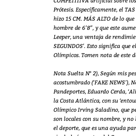
COMPETITIVA artificial sobre los
Prótesis. Específicamente, el TAS
hizo 15 CM. MÁS ALTO de lo que s
hombre de 6’8”, y que este aumen
Leeper, una ventaja de rendimie
SEGUNDOS’. Esto significa que el
Olímpicos. Tomen nota de este d
Nota Suelta N° 2), Según mis pes
acostumbrado (‘FAKE NEWS’), Not
Pandeportes, Eduardo Cerda, ‘Ali
la Costa Atlántica, con su ‘ent
Olímpico Irving Saladino, que pe
son locales con su nombre, y n
el deporte, que es una ayuda para