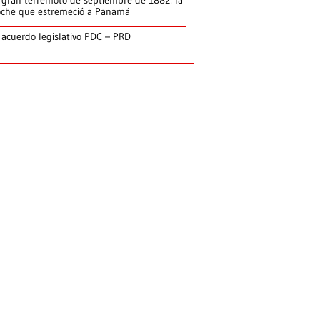
 gran terremoto de septiembre de 1882: la
che que estremeció a Panamá
 acuerdo legislativo PDC – PRD