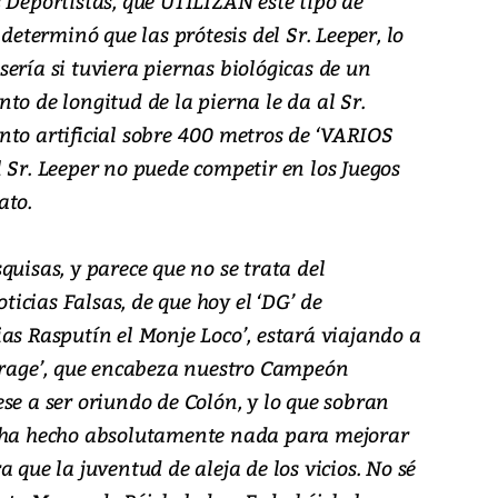
 Deportistas, que UTILIZAN este tipo de
 determinó que las prótesis del Sr. Leeper, lo
ería si tuviera piernas biológicas de un
to de longitud de la pierna le da al Sr.
nto artificial sobre 400 metros de ‘VARIOS
 Sr. Leeper no puede competir en los Juegos
ato.
quisas, y parece que no se trata del
icias Falsas, de que hoy el ‘DG’ de
as Rasputín el Monje Loco’, estará viajando a
ourage’, que encabeza nuestro Campeón
se a ser oriundo de Colón, y lo que sobran
o ha hecho absolutamente nada para mejorar
 que la juventud de aleja de los vicios. No sé