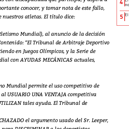
El
4
no
ortante conocer, y tomar nota de este fallo,
El
nuestros atletas. El título dice:
5
tletismo Mundial), al anuncio de la decisión
 Contenido: “El Tribunal de Arbitraje Deportivo
tiendo en Juegos Olímpicos, y la Serie de
ndial con AYUDAS MECÁNICAS actuales,
smo Mundial permite el uso competitivo de
n al USUARIO UNA VENTAJA competitiva
 UTILIZAN tales ayuda. El Tribunal de
ECHAZADO el argumento usado del Sr. Leeper,
 para DISCRIMINAR a los deportistas