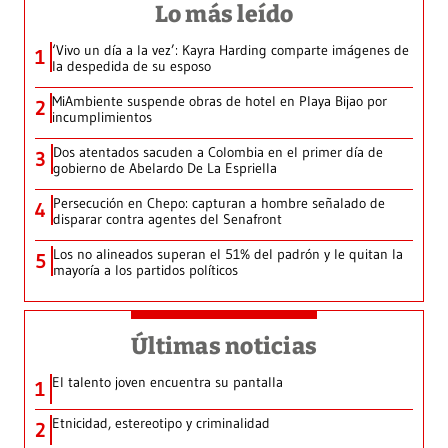
Lo más leído
‘Vivo un día a la vez’: Kayra Harding comparte imágenes de
1
la despedida de su esposo
MiAmbiente suspende obras de hotel en Playa Bijao por
2
incumplimientos
Dos atentados sacuden a Colombia en el primer día de
3
gobierno de Abelardo De La Espriella
Persecución en Chepo: capturan a hombre señalado de
4
disparar contra agentes del Senafront
Los no alineados superan el 51% del padrón y le quitan la
5
mayoría a los partidos políticos
Últimas noticias
El talento joven encuentra su pantalla​
1
Etnicidad, estereotipo y criminalidad
2