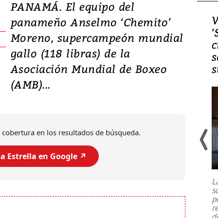
PANAMÁ. El equipo del
Video, Japón: Terremoto
V
panameño Anselmo ‘Chemito’
deja heridos y graves
‘
Moreno, supercampeón mundial
daños en Kumamoto
c
gallo (118 libras) de la
s
Asociación Mundial de Boxeo
s
(AMB)...
 cobertura en los resultados de búsqueda.
a Estrella en Google ↗️
Un fuerte terremoto de magnitud
7,1 se registró este martes 28 de
julio en la prefectura de Kumamoto,
L
al sur de Japón, provocando una
s
emergencia de gran
...
p
r
d