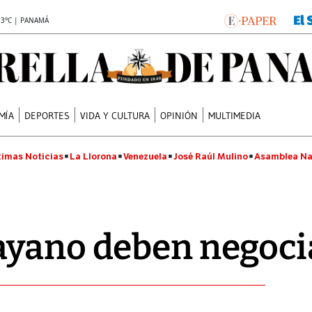
.3°C | PANAMÁ
MÍA
DEPORTES
VIDA Y CULTURA
OPINIÓN
MULTIMEDIA
timas Noticias
La Llorona
Venezuela
José Raúl Mulino
Asamblea Na
ayano deben negoci