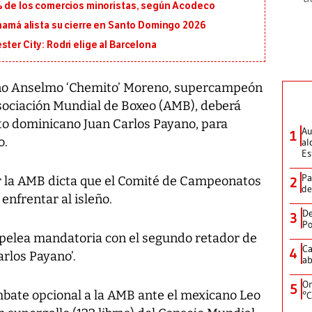
5% de los comercios minoristas, según Acodeco
anamá alista su cierre en Santo Domingo 2026
ter City: Rodri elige al Barcelona
ño Anselmo ‘Chemito’ Moreno, supercampeón
 Asociación Mundial de Boxeo (AMB), deberá
cto dominicano Juan Carlos Payano, para
Au
1
o.
al
Es
Pa
 la AMB dicta que el Comité de Campeonatos
2
de
nfrentar al isleño.
De
3
Po
pelea mandatoria con el segundo retador de
Ca
4
arlos Payano’.
ab
On
5
bate opcional a la AMB ante el mexicano Leo
°C