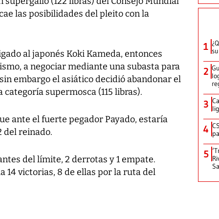
 supergallo (122 libras) del Consejo Mundial
ae las posibilidades del pleito con la
¿Q
1
su
igado al japonés Koki Kameda, entonces
ismo, a negociar mediante una subasta para
Gu
2
lo
in embargo el asiático decidió abandonar el
re
la categoría supermosca (115 libras).
Ca
3
li
ue ante el fuerte pegador Payado, estaría
CS
4
 del reinado.
pa
‘T
5
ntes del límite, 2 derrotas y 1 empate.
Ri
Sa
4 victorias, 8 de ellas por la ruta del