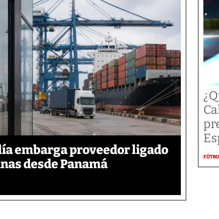
¿Q
Ca
pr
Es
calía embarga proveedor ligado
FÚTBO
inas desde Panamá