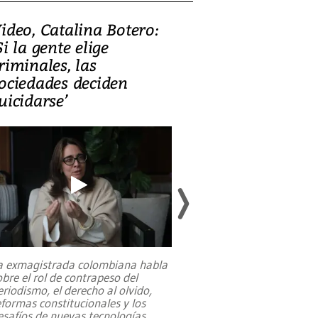
ideo, Catalina Botero:
Video: Lula la
Si la gente elige
candidatura 
riminales, las
promesas de i
ociedades deciden
en defensa, ed
uicidarse’
tierras raras
a exmagistrada colombiana habla
Entre recuerdos y es
obre el rol de contrapeso del
referencias hacia sus
eriodismo, el derecho al olvido,
presidente de Brasil,
eformas constitucionales y los
da Silva, oficializó 
esafíos de nuevas tecnologías
...
candidatura
...