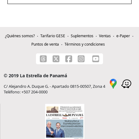
¿Quiénes somos?
Tarifario GESE
Suplementos
Ventas
e-Paper
Puntos de venta
Términos y condiciones
© 2019 La Estrella de Panamá
C/ Alejandro A. Duque G. - Apartado 0815-00507, Zona 4
Teléfono: +507 204-0000