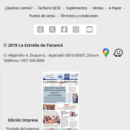
¿Quiénes somos?
Tarifario GESE
Suplementos
Ventas
e-Paper
Puntos de venta
Términos y condiciones
© 2019 La Estrella de Panamá
C/ Alejandro A. Duque G. - Apartado 0815-00507, Zona 4
Teléfono: +507 204-0000
Edición Impresa
Portada del impreso