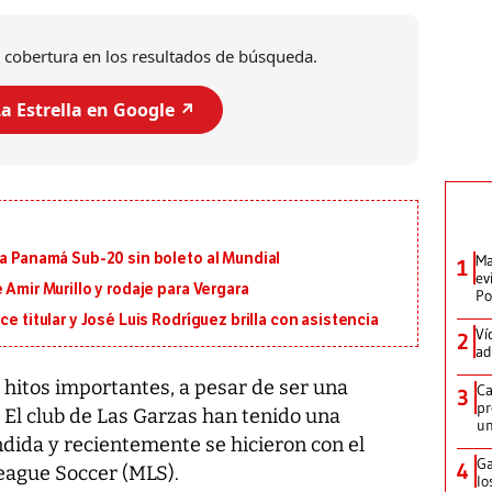
 cobertura en los resultados de búsqueda.
a Estrella en Google ↗️
 a Panamá Sub-20 sin boleto al Mundial
Ma
1
ev
 Amir Murillo y rodaje para Vergara
Po
e titular y José Luis Rodríguez brilla con asistencia
Ví
2
ad
 hitos importantes, a pesar de ser una
Ca
3
pr
 El club de Las Garzas han tenido una
un
ida y recientemente se hicieron con el
Ga
4
League Soccer (MLS).
lo