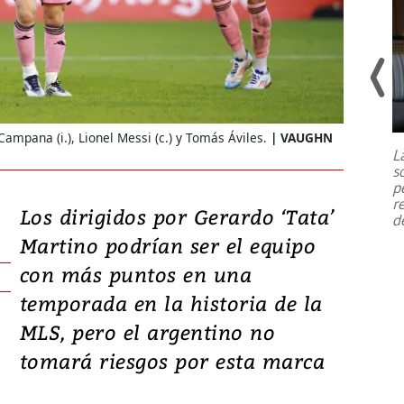
Un fuerte terremoto de magnitud
7,1 se registró este martes 28 de
ampana (i.), Lionel Messi (c.) y Tomás Áviles.
VAUGHN
julio en la prefectura de Kumamoto,
L
al sur de Japón, provocando una
s
emergencia de gran
...
p
r
Los dirigidos por Gerardo ‘Tata’
d
Martino podrían ser el equipo
con más puntos en una
temporada en la historia de la
MLS, pero el argentino no
tomará riesgos por esta marca