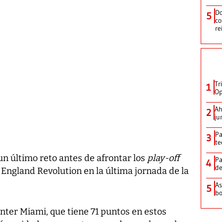
Do
5
co
re
Tr
1
Op
Ah
2
ju
Pa
3
te
n último reto antes de afrontar los
play-off
Pa
4
de
 England Revolution en la última jornada de la
As
5
bo
Inter Miami, que tiene 71 puntos en estos