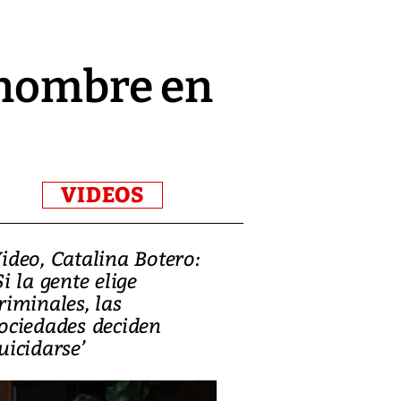
 nombre en
VIDEOS
ideo, Catalina Botero:
Video: Lula la
Si la gente elige
candidatura 
riminales, las
promesas de i
ociedades deciden
en defensa, ed
uicidarse’
tierras raras