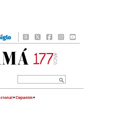
cional
Cepanim