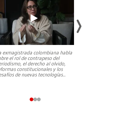
a exmagistrada colombiana habla
Entre recuerdos y es
obre el rol de contrapeso del
referencias hacia sus
eriodismo, el derecho al olvido,
presidente de Brasil,
eformas constitucionales y los
da Silva, oficializó 
esafíos de nuevas tecnologías
...
candidatura
...