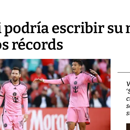
 podría escribir su
los récords
Video, Japón: Terremoto
V
deja heridos y graves
‘
daños en Kumamoto
c
s
s