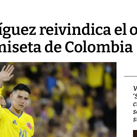
guez reivindica el o
amiseta de Colombia
Video, Japón: Terremoto
V
deja heridos y graves
‘
daños en Kumamoto
c
s
s