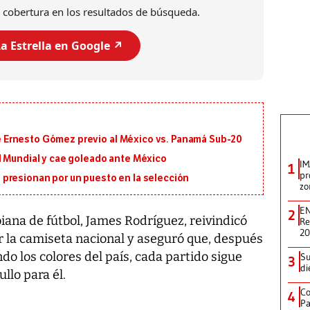
 cobertura en los resultados de búsqueda.
a Estrella en Google ↗️
 de Ernesto Gómez previo al México vs. Panamá Sub-20
l Mundial y cae goleado ante México
IM
1
pr
presionan por un puesto en la selección
zo
EN
2
biana de fútbol, James Rodríguez, reivindicó
Re
2
tir la camiseta nacional y aseguró que, después
o los colores del país, cada partido sigue
Su
3
di
llo para él.
Co
4
Pa