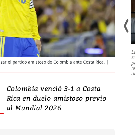
Un fuerte terremoto de magnitud
7,1 se registró este martes 28 de
julio en la prefectura de Kumamoto,
L
al sur de Japón, provocando una
s
emergencia de gran
...
lizar el partido amistoso de Colombia ante Costa Rica.
p
r
d
Colombia venció 3-1 a Costa
Rica en duelo amistoso previo
al Mundial 2026