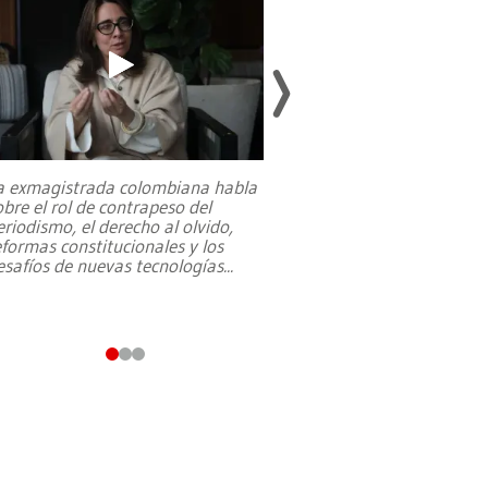
a exmagistrada colombiana habla
Entre recuerdos y es
obre el rol de contrapeso del
referencias hacia sus
eriodismo, el derecho al olvido,
presidente de Brasil,
eformas constitucionales y los
da Silva, oficializó 
esafíos de nuevas tecnologías
...
candidatura
...