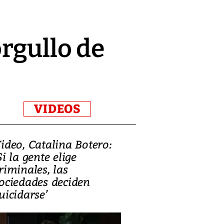
rgullo de
VIDEOS
ideo, Catalina Botero:
Video: Lula la
Si la gente elige
candidatura 
riminales, las
promesas de i
ociedades deciden
en defensa, ed
uicidarse’
tierras raras