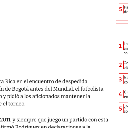
Pa
5
de
La
1
añ
c
Go
2
el
Ga
3
osta Rica en el encuentro de despedida
co
n de Bogotá antes del Mundial, el futbolista
Gi
4
 y pidió a los aficionados mantener la
en
 el torneo.
¿M
5
so
2011, y siempre que juego un partido con esta
afirmó Rodríguez en declaraciones a la