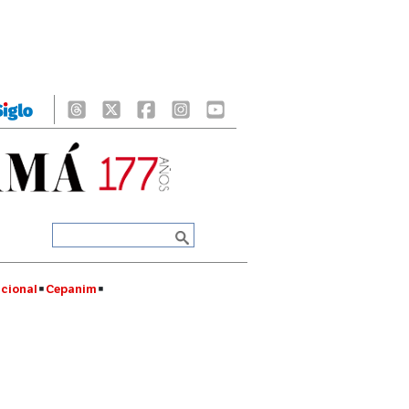
cional
Cepanim