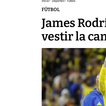
Inicio
>
Deportes
>
Fútbol
FÚTBOL
James Rodrí
vestir la c