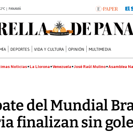
.2°C | PANAMÁ
MÍA
DEPORTES
VIDA Y CULTURA
OPINIÓN
MULTIMEDIA
timas Noticias
La Llorona
Venezuela
José Raúl Mulino
Asamblea Na
te del Mundial Bras
ia finalizan sin gol