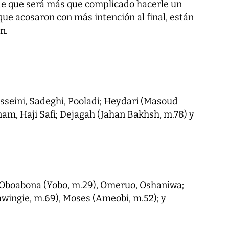
 de que será más que complicado hacerle un
 que acosaron con más intención al final, están
n.
osseini, Sadeghi, Pooladi; Heydari (Masoud
am, Haji Safi; Dejagah (Jahan Bakhsh, m.78) y
 Oboabona (Yobo, m.29), Omeruo, Oshaniwa;
wingie, m.69), Moses (Ameobi, m.52); y