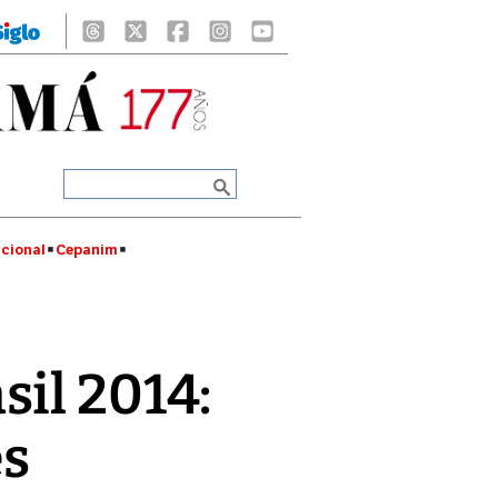
cional
Cepanim
il 2014:
es