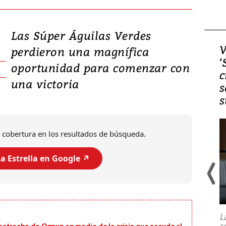
Las Súper Águilas Verdes
Video, Japón: Terremoto
V
perdieron una magnífica
deja heridos y graves
‘
oportunidad para comenzar con
daños en Kumamoto
c
una victoria
s
s
 cobertura en los resultados de búsqueda.
a Estrella en Google ↗️
Un fuerte terremoto de magnitud
7,1 se registró este martes 28 de
julio en la prefectura de Kumamoto,
L
al sur de Japón, provocando una
s