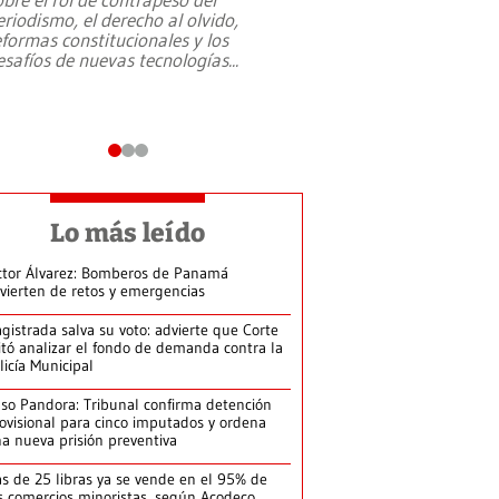
eriodismo, el derecho al olvido,
presidente de Brasil,
eformas constitucionales y los
da Silva, oficializó 
esafíos de nuevas tecnologías
...
candidatura
...
Lo más leído
ctor Álvarez: Bomberos de Panamá
vierten de retos y emergencias
gistrada salva su voto: advierte que Corte
itó analizar el fondo de demanda contra la
licía Municipal
so Pandora: Tribunal confirma detención
ovisional para cinco imputados y ordena
a nueva prisión preventiva
s de 25 libras ya se vende en el 95% de
s comercios minoristas, según Acodeco