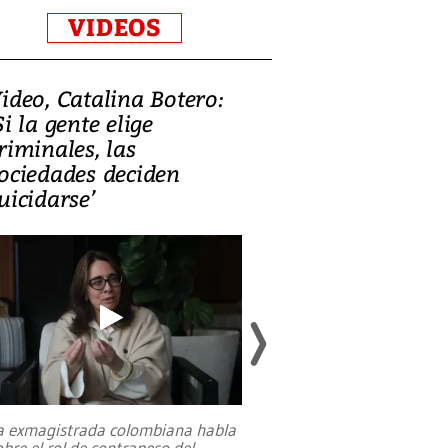
VIDEOS
ideo, Catalina Botero:
Video: Lula la
Si la gente elige
candidatura 
riminales, las
promesas de i
ociedades deciden
en defensa, ed
uicidarse’
tierras raras
a exmagistrada colombiana habla
Entre recuerdos y es
obre el rol de contrapeso del
referencias hacia sus