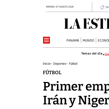
VIERNES 07 AGOSTO 2026
24
PANAMÁ
MUNDO
ECONO
Úl
Inicio
>
Deportes
>
Fútbol
FÚTBOL
Primer empa
Irán y Niger