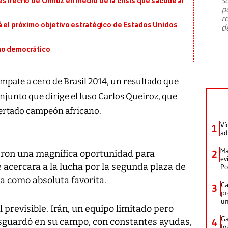
 estrecho de Ormuz en medio de la crisis que sacude al
emergencia de gran
...
p
r
á el próximo objetivo estratégico de Estados Unidos
d
mo democrático
empate a cero de Brasil 2014, un resultado que
njunto que dirige el luso Carlos Queiroz, que
certado campeón africano.
Ví
1
ad
Ma
eron una magnífica oportunidad para
2
ev
 acercara a la lucha por la segunda plaza de
Po
 como absoluta favorita.
Ca
3
pr
un
l previsible. Irán, un equipo limitado pero
Ga
resguardó en su campo, con constantes ayudas,
4
lo