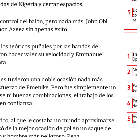
das de Nigeria y cerrar espacios.
Do
5
co
re
el control del balón, pero nada más. John Obi
amon Azeez sin apenas éxito.
los teóricos puñales por las bandas del
ron hacer valer su velocidad y Emmanuel
Tr
1
Op
ta.
Ah
2
ju
des tuvieron una doble ocasión nada más
Pa
3
esfuerzo de Emenike. Pero fue simplemente un
te
ase ni buenas combinaciones, el trabajo de los
Pa
4
 en confianza.
de
As
5
tico, al que le costaba un mundo aproximarse
bo
ozó de la mejor ocasión de gol en un saque de
o y hombre más peligroso, Reza