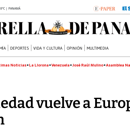
.8°C | PANAMÁ
MÍA
DEPORTES
VIDA Y CULTURA
OPINIÓN
MULTIMEDIA
timas Noticias
La Llorona
Venezuela
José Raúl Mulino
Asamblea Na
iedad vuelve a Euro
n