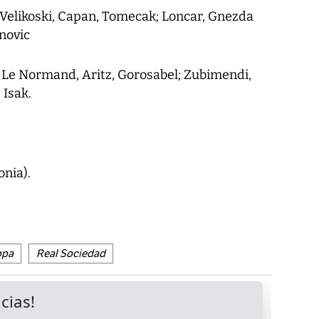
c, Velikoski, Capan, Tomecak; Loncar, Gnezda
enovic
 Le Normand, Aritz, Gorosabel; Zubimendi,
 Isak.
onia).
opa
Real Sociedad