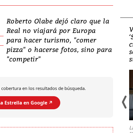
Roberto Olabe dejó claro que la
Video, Japón: Terremoto
V
Real no viajará por Europa
deja heridos y graves
‘
para hacer turismo, "comer
daños en Kumamoto
c
pizza" o hacerse fotos, sino para
s
"competir"
s
 cobertura en los resultados de búsqueda.
a Estrella en Google ↗️
Un fuerte terremoto de magnitud
7,1 se registró este martes 28 de
julio en la prefectura de Kumamoto,
L
al sur de Japón, provocando una
s