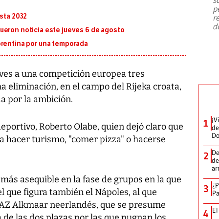
emergencia de gran
...
p
asta 2032
r
d
ueron noticia este jueves 6 de agosto
orentina por una temporada
eves a una competición europea tres
 eliminación, en el campo del Rijeka croata,
a por la ambición.
¡V
1
deportivo, Roberto Olabe, quien dejó claro que
de
D
ra hacer turismo, "comer pizza" o hacerse
De
2
de
ar
el más asequible en la fase de grupos en la que
¿P
3
 que figura también el Nápoles, al que
Pa
l AZ Alkmaar neerlandés, que se presume
El
4
de las dos plazas por las que pugnan los