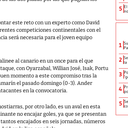
El
5
no
rontar este reto con un experto como David
erentes competiciones continentales con el
ia será necesaria para el joven equipo
Su
1
P
Se
2
alinee al canario en un once para el que
la
que, con Oyarzabal, Willian José, Isak, Portu
Po
3
n buen momento a este compromiso tras la
‘g
llamarín el pasado domingo (0-3). Ander
Pr
4
atacantes en la convocatoria.
po
Se
5
ostiarras, por otro lado, es un aval en esta
co
inante no encajar goles, ya que se presentan
s tantos encajados en seis jornadas, números