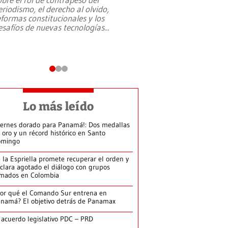
eriodismo, el derecho al olvido,
presidente de Brasil,
eformas constitucionales y los
da Silva, oficializó 
esafíos de nuevas tecnologías
...
candidatura
...
Lo más leído
iernes dorado para Panamá!: Dos medallas
 oro y un récord histórico en Santo
omingo
 la Espriella promete recuperar el orden y
clara agotado el diálogo con grupos
mados en Colombia
or qué el Comando Sur entrena en
namá? El objetivo detrás de Panamax
 acuerdo legislativo PDC – PRD