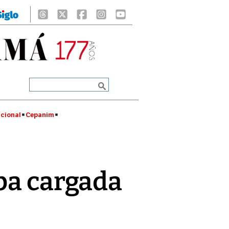
cional
Cepanim
pa cargada