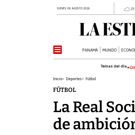
JUEVES 06 AGOSTO 2026
25
PANAMÁ
MUNDO
ECONO
Úl
Inicio
>
Deportes
>
Fútbol
FÚTBOL
La Real Soc
de ambició