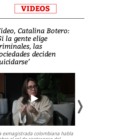
VIDEOS
ideo, Catalina Botero:
Video: Lula la
Si la gente elige
candidatura 
riminales, las
promesas de i
ociedades deciden
en defensa, ed
uicidarse’
tierras raras
a exmagistrada colombiana habla
Entre recuerdos y es
obre el rol de contrapeso del
referencias hacia sus