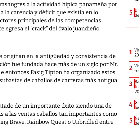
urasangres a la actividad hípica panameña por
DI
5
la carencia y déficit que existía en lo
de
actores principales de las competencias
 egresa el “crack” del óvalo juandieño.
Vi
1
20
e originan en la antigüedad y consistencia de
ción fue fundada hace más de un siglo por Mr.
Vi
2
tr
esde entonces Fasig Tipton ha organizado estos
subastas de caballos de carreras más antigua
Ba
3
tr
2
Ga
4
rutado de un importante éxito siendo una de
lo
as a las ventas caballos tan importantes como
Na
5
cing Brave, Rainbow Quest o Unbridled entre
de