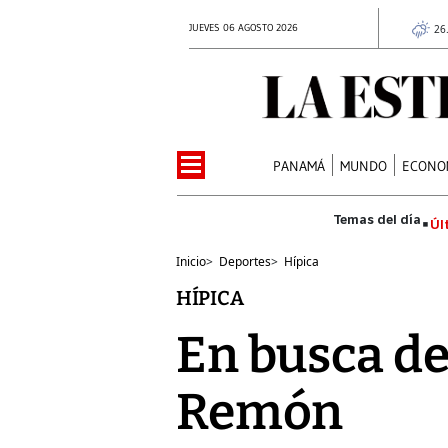
JUEVES 06 AGOSTO 2026
26
PANAMÁ
MUNDO
ECONO
Úl
Inicio
>
Deportes
>
Hípica
HÍPICA
En busca de
Remón