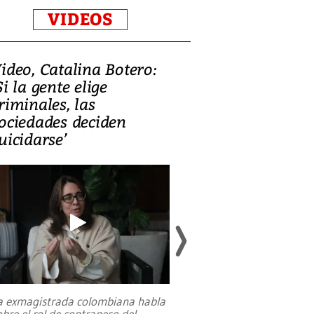
VIDEOS
ideo, Catalina Botero:
Video: Lula la
Si la gente elige
candidatura 
riminales, las
promesas de i
ociedades deciden
en defensa, ed
uicidarse’
tierras raras
a exmagistrada colombiana habla
Entre recuerdos y es
obre el rol de contrapeso del
referencias hacia sus