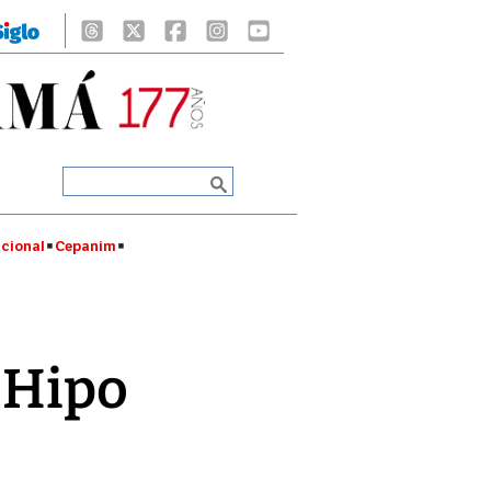
cional
Cepanim
l Hipo