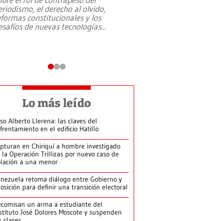
eriodismo, el derecho al olvido,
presidente de Brasil,
eformas constitucionales y los
da Silva, oficializó 
esafíos de nuevas tecnologías
...
candidatura
...
Lo más leído
so Alberto Llerena: las claves del
frentamiento en el edificio Hatillo
pturan en Chiriquí a hombre investigado
 la Operación Trillizas por nuevo caso de
olación a una menor
nezuela retoma diálogo entre Gobierno y
osición para definir una transición electoral
comisan un arma a estudiante del
stituto José Dolores Moscote y suspenden
s clases