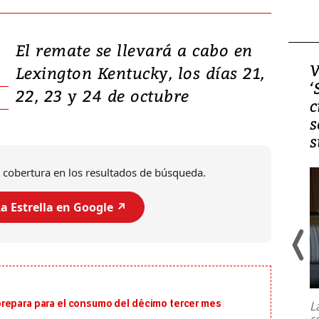
El remate se llevará a cabo en
Video, Japón: Terremoto
V
Lexington Kentucky, los días 21,
deja heridos y graves
‘
22, 23 y 24 de octubre
daños en Kumamoto
c
s
s
 cobertura en los resultados de búsqueda.
a Estrella en Google ↗️
Un fuerte terremoto de magnitud
7,1 se registró este martes 28 de
julio en la prefectura de Kumamoto,
repara para el consumo del décimo tercer mes
L
al sur de Japón, provocando una
s