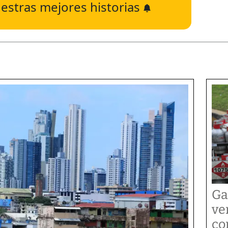
estras mejores historias
Ga
ve
co