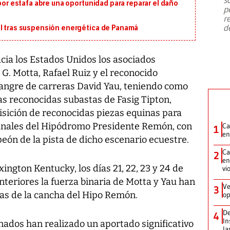
emergencia de gran
...
 por estafa abre una oportunidad para reparar el daño
p
r
d
al tras suspensión energética de Panamá
acia los Estados Unidos los asociados
 G. Motta, Rafael Ruiz y el reconocido
angre de carreras David Yau, teniendo como
las reconocidas subastas de Fasig Tipton,
isición de reconocidas piezas equinas para
manales del Hipódromo Presidente Remón, con
Ca
1
en
eón de la pista de dicho escenario ecuestre.
Ca
2
en
xington Kentucky, los días 21, 22, 23 y 24 de
vi
anteriores la fuerza binaria de Motta y Yau han
Ve
3
as de la cancha del Hipo Remón.
op
De
4
In
nados han realizado un aportado significativo
la