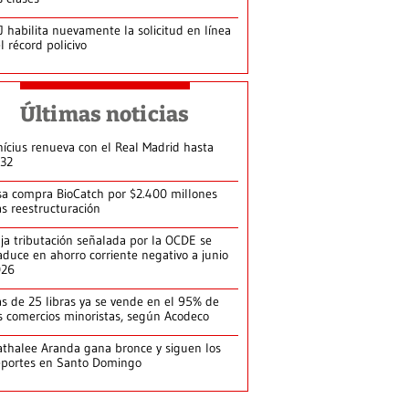
J habilita nuevamente la solicitud en línea
l récord policivo
Últimas noticias
nícius renueva con el Real Madrid hasta
32
sa compra BioCatch por $2.400 millones
as reestructuración
ja tributación señalada por la OCDE se
aduce en ahorro corriente negativo a junio
026
s de 25 libras ya se vende en el 95% de
s comercios minoristas, según Acodeco
thalee Aranda gana bronce y siguen los
portes en Santo Domingo