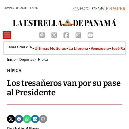
DOMINGO 09 AGOSTO 2026
24.3°C | PANAMÁ
Últimas Noticias
La Llorona
Venezuela
José Raúl
Inicio
>
Deportes
>
Hípica
HÍPICA
Los tresañeros van por su pase
al Presidente