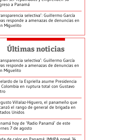
greso a Panamá
ransparencia selectiva’: Guillermo García
vas responde a amenazas de denuncias en
n Miguelito
Últimas noticias
ransparencia selectiva’: Guillermo García
vas responde a amenazas de denuncias en
n Miguelito
elardo de la Espriella asume Presidencia
 Colombia en ruptura total con Gustavo
tro
gusto Villalaz-Higuero, el panameño que
canzó el rango de general de brigada en
tados Unidos
namá hoy de ‘Radio Panamá’ de este
ernes 7 de agosto
da de calor en Panamá: IMHPA prevé 34