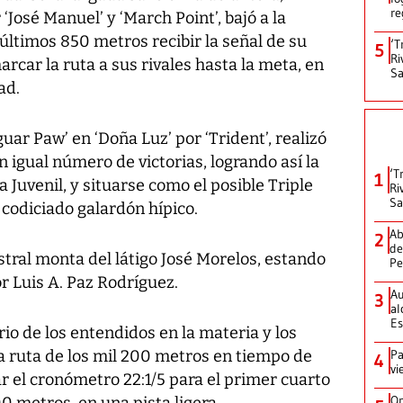
re
José Manuel’ y ‘March Point’, bajó a la
s últimos 850 metros recibir la señal de su
‘T
5
Ri
rcar la ruta a sus rivales hasta la meta, en
Sa
ad.
guar Paw’ en ‘Doña Luz’ por ‘Trident’, realizó
n igual número de victorias, logrando así la
‘T
1
 Juvenil, y situarse como el posible Triple
Ri
Sa
codiciado galardón hípico.
Ab
2
de
stral monta del látigo José Morelos, estando
Pe
r Luis A. Paz Rodríguez.
Au
3
al
Es
io de los entendidos en la materia y los
a ruta de los mil 200 metros en tiempo de
Pa
4
vi
rar el cronómetro 22:1/5 para el primer cuarto
On
0 metros, en una pista ligera.