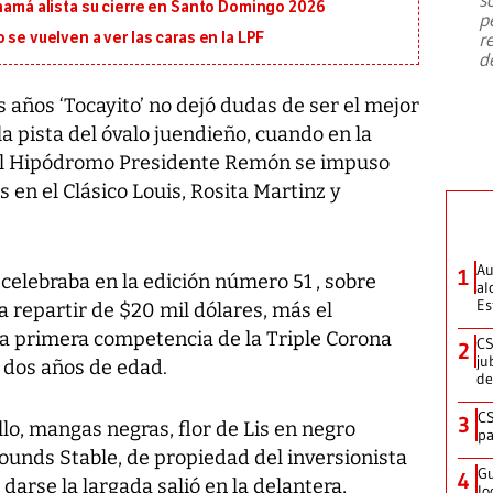
emergencia de gran
...
anamá alista su cierre en Santo Domingo 2026
p
r
 se vuelven a ver las caras en la LPF
d
s años ‘Tocayito’ no dejó dudas de ser el mejor
 pista del óvalo juendieño, cuando en la
 del Hipódromo Presidente Remón se impuso
es en el Clásico Louis, Rosita Martinz y
Au
1
celebraba en la edición número 51 , sobre
al
Es
a repartir de $20 mil dólares, más el
la primera competencia de la Triple Corona
CS
2
ju
 dos años de edad.
de
CS
3
llo, mangas negras, flor de Lis en negro
pa
rounds Stable, de propiedad del inversionista
Gu
4
 darse la largada salió en la delantera,
lo