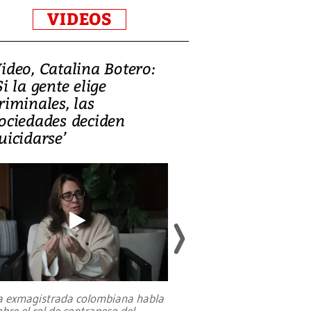
VIDEOS
ideo, Catalina Botero:
Video: Lula la
Si la gente elige
candidatura 
riminales, las
promesas de i
ociedades deciden
en defensa, ed
uicidarse’
tierras raras
a exmagistrada colombiana habla
Entre recuerdos y es
obre el rol de contrapeso del
referencias hacia sus