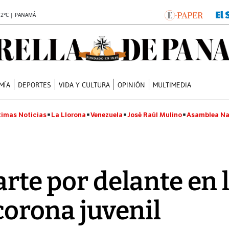
.2°C | PANAMÁ
MÍA
DEPORTES
VIDA Y CULTURA
OPINIÓN
MULTIMEDIA
timas Noticias
La Llorona
Venezuela
José Raúl Mulino
Asamblea Na
arte por delante en
 corona juvenil