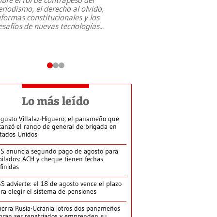
eriodismo, el derecho al olvido,
presidente de Brasil,
eformas constitucionales y los
da Silva, oficializó 
esafíos de nuevas tecnologías
...
candidatura
...
Lo más leído
gusto Villalaz-Higuero, el panameño que
canzó el rango de general de brigada en
tados Unidos
S anuncia segundo pago de agosto para
bilados: ACH y cheque tienen fechas
finidas
S advierte: el 18 de agosto vence el plazo
ra elegir el sistema de pensiones
erra Rusia-Ucrania: otros dos panameños
gran ser repatriados y emprenden su