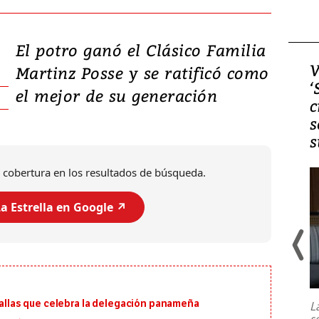
El potro ganó el Clásico Familia
Video, Japón: Terremoto
V
Martinz Posse y se ratificó como
deja heridos y graves
‘
el mejor de su generación
daños en Kumamoto
c
s
s
 cobertura en los resultados de búsqueda.
a Estrella en Google ↗️
Un fuerte terremoto de magnitud
7,1 se registró este martes 28 de
julio en la prefectura de Kumamoto,
edallas que celebra la delegación panameña
L
al sur de Japón, provocando una
s