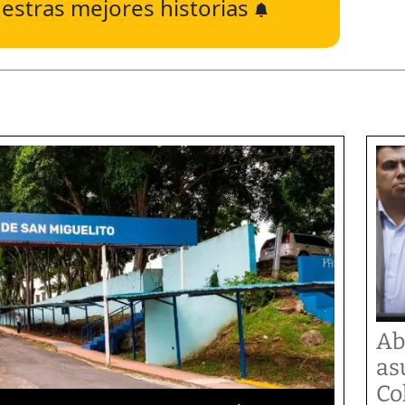
estras mejores historias
Ab
as
Co