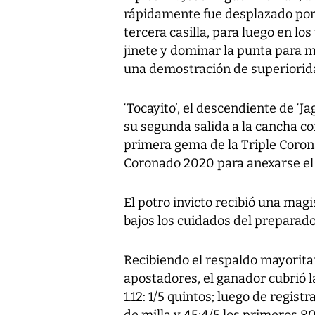
rápidamente fue desplazado por ‘
tercera casilla, para luego en lo
jinete y dominar la punta para ma
una demostración de superiorid
‘Tocayito’, el descendiente de ‘Ja
su segunda salida a la cancha co
primera gema de la Triple Corona
Coronado 2020 para anexarse el 
El potro invicto recibió una magi
bajos los cuidados del preparado
Recibiendo el respaldo mayoritar
apostadores, el ganador cubrió l
1.12: 1/5 quintos; luego de regist
de milla y 45:4/5 los primeros 80