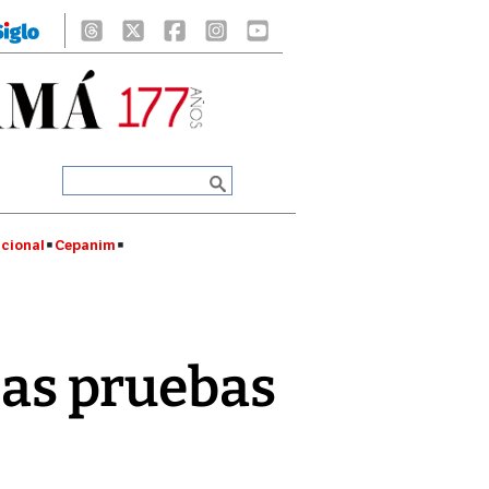
cional
Cepanim
 las pruebas