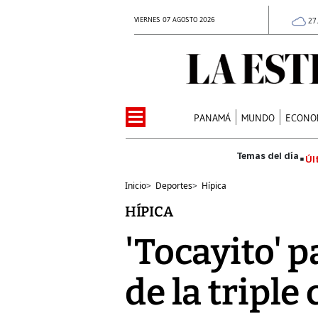
VIERNES 07 AGOSTO 2026
27
PANAMÁ
MUNDO
ECONO
Úl
Inicio
>
Deportes
>
Hípica
HÍPICA
'Tocayito' p
de la triple