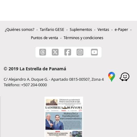
¿Quiénes somos?
Tarifario GESE
Suplementos
Ventas
e-Paper
Puntos de venta
Términos y condiciones
© 2019 La Estrella de Panamá
C/ Alejandro A. Duque G. - Apartado 0815-00507, Zona 4
Teléfono: +507 204-0000