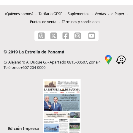
¿Quiénes somos?
Tarifario GESE
Suplementos
Ventas
e-Paper
Puntos de venta
Términos y condiciones
© 2019 La Estrella de Panamá
C/ Alejandro A. Duque G. - Apartado 0815-00507, Zona 4
Teléfono: +507 204-0000
Edición Impresa