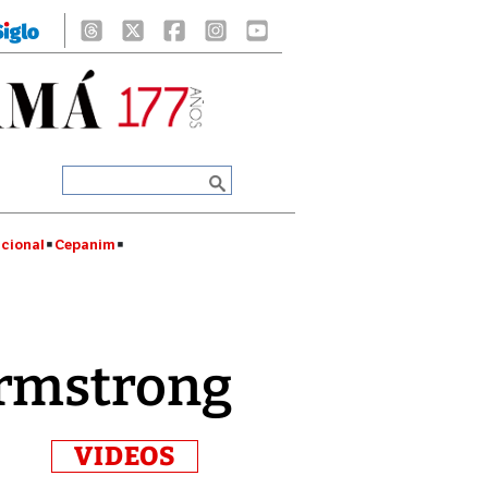
cional
Cepanim
Armstrong
VIDEOS