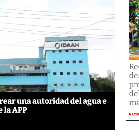
Re
de
pr
de
rear una autoridad del agua e
má
e la APP
NACI