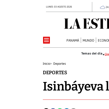
LUNES 03 AGOSTO 2026
24
PANAMÁ
MUNDO
ECONO
Úl
Inicio
>
Deportes
DEPORTES
Isinbáyeva