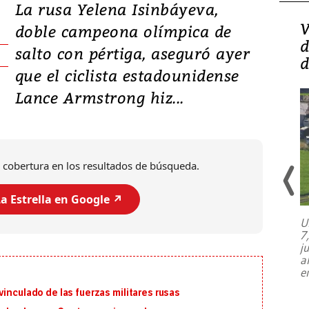
La rusa Yelena Isinbáyeva,
Isidro Carbonell,
V
doble campeona olímpica de
director de la Lotería:
d
salto con pértiga, aseguró ayer
‘Vamos a ser más
d
que el ciclista estadounidense
transparentes, tengan fe
Lance Armstrong hiz...
 cobertura en los resultados de búsqueda.
a Estrella en Google ↗️
U
7
El director de la Lotería Nacional de
j
Beneficencia habla de la lotería
a
clandestina, auditorías internas y su
e
plan para modernizar la institución
inculado de las fuerzas militares rusas