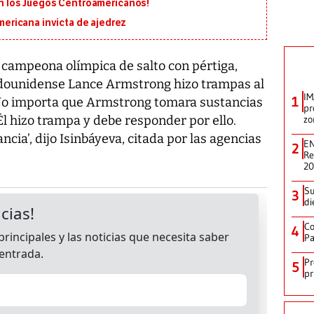
 en los Juegos Centroamericanos!
ricana invicta de ajedrez
 campeona olímpica de salto con pértiga,
tadounidense Lance Armstrong hizo trampas al
IM
1
‘No importa que Armstrong tomara sustancias
pr
Él hizo trampa y debe responder por ello.
zo
cia’, dijo Isinbáyeva, citada por las agencias
EN
2
Re
2
Su
3
di
Co
4
Pa
Pr
5
pr