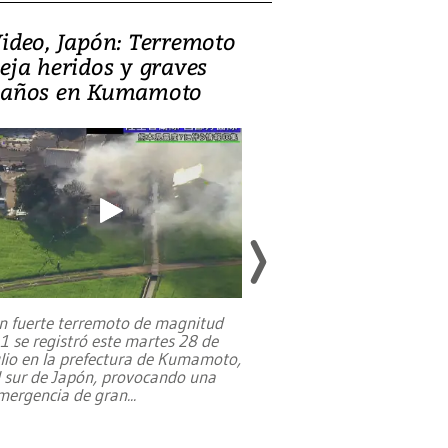
ideo, Japón: Terremoto
Israel regala 
eja heridos y graves
nueva embaja
años en Kumamoto
Jerusalén sob
familias pales
n fuerte terremoto de magnitud
,1 se registró este martes 28 de
Estados Unidos ha a
ulio en la prefectura de Kumamoto,
un dólar y durante 9
l sur de Japón, provocando una
el terreno para su 
mergencia de gran
...
en Jerusalén Oeste, 
perteneció hasta
...