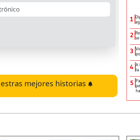
Di
1
ag
Re
2
se
Vi
3
po
A 
4
la
Pa
estras mejores historias
5
pe
ha