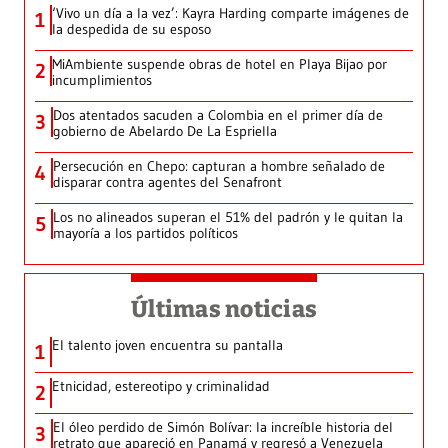
‘Vivo un día a la vez’: Kayra Harding comparte imágenes de
1
la despedida de su esposo
MiAmbiente suspende obras de hotel en Playa Bijao por
2
incumplimientos
Dos atentados sacuden a Colombia en el primer día de
3
gobierno de Abelardo De La Espriella
Persecución en Chepo: capturan a hombre señalado de
4
disparar contra agentes del Senafront
Los no alineados superan el 51% del padrón y le quitan la
5
mayoría a los partidos políticos
Últimas noticias
El talento joven encuentra su pantalla​
1
Etnicidad, estereotipo y criminalidad
2
El óleo perdido de Simón Bolívar: la increíble historia del
3
retrato que apareció en Panamá y regresó a Venezuela