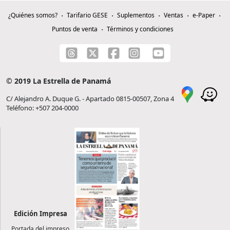
¿Quiénes somos?
Tarifario GESE
Suplementos
Ventas
e-Paper
Puntos de venta
Términos y condiciones
© 2019 La Estrella de Panamá
C/ Alejandro A. Duque G. - Apartado 0815-00507, Zona 4
Teléfono: +507 204-0000
Edición Impresa
Portada del impreso