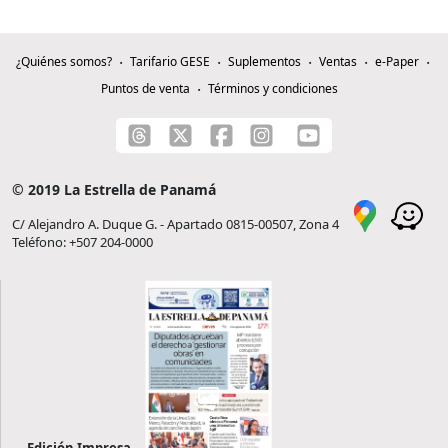
¿Quiénes somos?
Tarifario GESE
Suplementos
Ventas
e-Paper
Puntos de venta
Términos y condiciones
© 2019 La Estrella de Panamá
C/ Alejandro A. Duque G. - Apartado 0815-00507, Zona 4
Teléfono: +507 204-0000