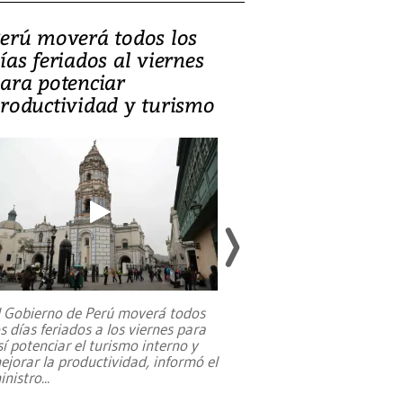
erú moverá todos los
Video, Catalin
ías feriados al viernes
‘Si la gente el
ara potenciar
criminales, la
roductividad y turismo
sociedades de
suicidarse’
l Gobierno de Perú moverá todos
os días feriados a los viernes para
La exmagistrada co
sí potenciar el turismo interno y
sobre el rol de contr
ejorar la productividad, informó el
periodismo, el derech
inistro
...
reformas constitucio
desafíos de nuevas t