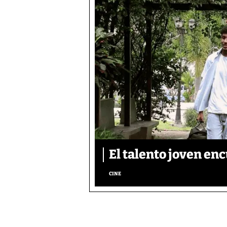
El talento joven enc
CINE