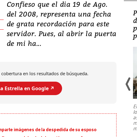
Confieso que el dia 19 de Ago.
Video: Lula lanza su
P
del 2008, representa una fecha
candidatura con
d
de grata recordación para este
promesas de inversión
p
servidor. Pues, al abrir la puerta
en defensa, educación y
p
de mi ha...
tierras raras
 cobertura en los resultados de búsqueda.
a Estrella en Google ↗️
E
l
Entre recuerdos y escuetas
a
referencias hacia sus adversarios, el
m
presidente de Brasil, Luiz Inácio Lula
m
 comparte imágenes de la despedida de su esposo
da Silva, oficializó este domingo su
candidatura
...