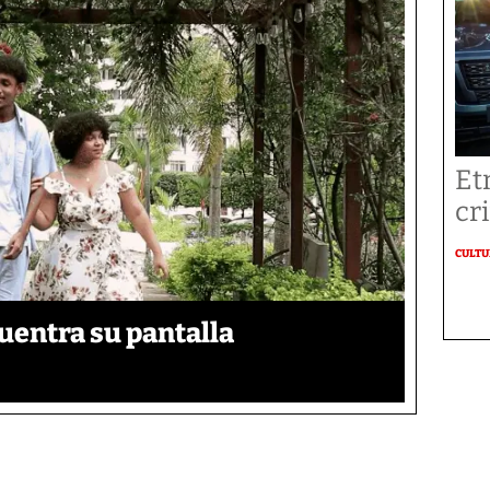
Et
cr
CULT
uentra su pantalla​