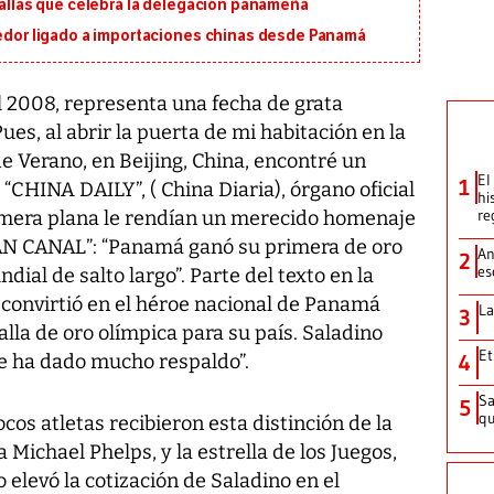
edallas que celebra la delegación panameña
eedor ligado a importaciones chinas desde Panamá
el 2008, representa una fecha de grata
ues, al abrir la puerta de mi habitación en la
de Verano, en Beijing, China, encontré un
El
1
 “CHINA DAILY”, ( China Diaria), órgano oficial
hi
re
rimera plana le rendían un merecido homenaje
GRAN CANAL”: “Panamá ganó su primera de oro
An
2
es
ial de salto largo”. Parte del texto en la
e convirtió en el héroe nacional de Panamá
La
3
lla de oro olímpica para su país. Saladino
Et
e ha dado mucho respaldo”.
4
Sa
5
qu
cos atletas recibieron esta distinción de la
 Michael Phelps, y la estrella de los Juegos,
o elevó la cotización de Saladino en el