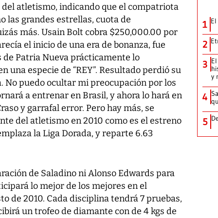
del atletismo, indicando que el compatriota
o las grandes estrellas, cuota de
El
1
uizás más. Usain Bolt cobra $250,000.00 por
Et
2
recía el inicio de una era de bonanza, fue
os de Patria Nueva prácticamente lo
El
3
hi
n en una especie de “REY”. Resultado perdió su
y 
a. No puedo ocultar mi preocupación por los
Sa
nará a entrenar en Brasil, y ahora lo hará en
4
qu
raso y garrafal error. Pero hay más, se
De
te del atletismo en 2010 como es el estreno
5
emplaza la Liga Dorada, y reparte 6.63
paración de Saladino ni Alonso Edwards para
cipará lo mejor de los mejores en el
to de 2010. Cada disciplina tendrá 7 pruebas,
cibirá un trofeo de diamante con de 4 kgs de