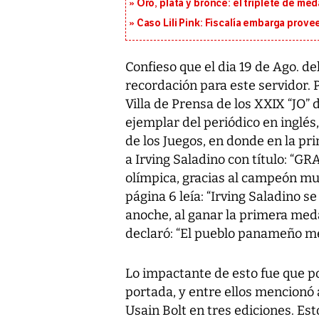
Oro, plata y bronce: el triplete de m
Caso Lili Pink: Fiscalía embarga prov
Confieso que el dia 19 de Ago. d
recordación para este servidor. P
Villa de Prensa de los XXIX “JO” 
ejemplar del periódico en inglés,
de los Juegos, en donde en la p
a Irving Saladino con título: “
olímpica, gracias al campeón mund
página 6 leía: “Irving Saladino s
anoche, al ganar la primera meda
declaró: “El pueblo panameño m
Lo impactante de esto fue que po
portada, y entre ellos mencionó a
Usain Bolt en tres ediciones. Est