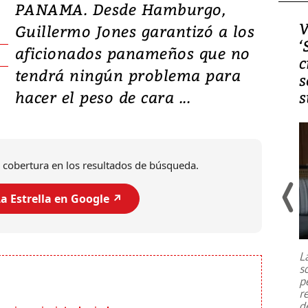
PANAMA. Desde Hamburgo,
Video, Japón: Terremoto
V
Guillermo Jones garantizó a los
deja heridos y graves
‘
aficionados panameños que no
daños en Kumamoto
c
tendrá ningún problema para
s
hacer el peso de cara ...
s
 cobertura en los resultados de búsqueda.
a Estrella en Google ↗️
Un fuerte terremoto de magnitud
7,1 se registró este martes 28 de
julio en la prefectura de Kumamoto,
L
al sur de Japón, provocando una
s
emergencia de gran
...
p
r
d