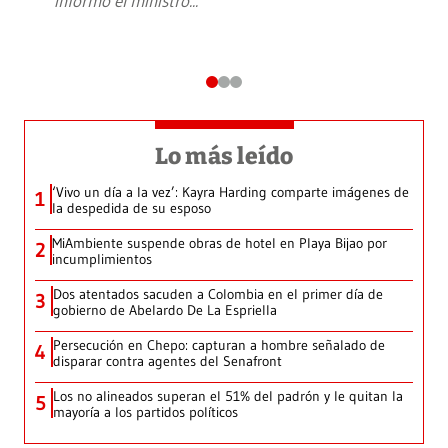
informó el ministro
...
Lo más leído
‘Vivo un día a la vez’: Kayra Harding comparte imágenes de
1
la despedida de su esposo
MiAmbiente suspende obras de hotel en Playa Bijao por
2
incumplimientos
Dos atentados sacuden a Colombia en el primer día de
3
gobierno de Abelardo De La Espriella
Persecución en Chepo: capturan a hombre señalado de
4
disparar contra agentes del Senafront
Los no alineados superan el 51% del padrón y le quitan la
5
mayoría a los partidos políticos