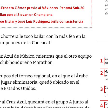
emergencia de gran
...
p
 de Ernesto Gómez previo al México vs. Panamá Sub-20
r
d
illan con el Slovan en Champions
e titular y José Luis Rodríguez brilla con asistencia
horrera le tocó bailar con la más fea en la
Campeones de la Concacaf.
z Azul de México, mientras que el otro equipo
Ví
1
l club hondureño Marathón.
ad
Ma
2
ev
grupos del torneo regional, en el que el Árabe
Po
 jugar eliminatoria, quedó ubicado en el
Ca
 de Estados Unidos.
3
pr
un
r al Cruz Azul, quedará en el grupo A junto al
Ga
4
lo