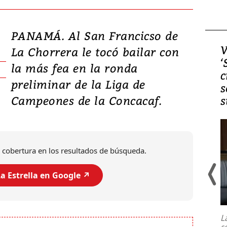
PANAMÁ. Al San Francicso de
Video, Japón: Terremoto
V
La Chorrera le tocó bailar con
deja heridos y graves
‘
la más fea en la ronda
daños en Kumamoto
c
preliminar de la Liga de
s
Campeones de la Concacaf.
s
 cobertura en los resultados de búsqueda.
a Estrella en Google ↗️
Un fuerte terremoto de magnitud
7,1 se registró este martes 28 de
julio en la prefectura de Kumamoto,
L
al sur de Japón, provocando una
s