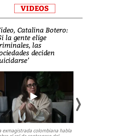
VIDEOS
ideo, Catalina Botero:
Video: Lula la
Si la gente elige
candidatura 
riminales, las
promesas de i
ociedades deciden
en defensa, ed
uicidarse’
tierras raras
a exmagistrada colombiana habla
Entre recuerdos y es
obre el rol de contrapeso del
referencias hacia sus