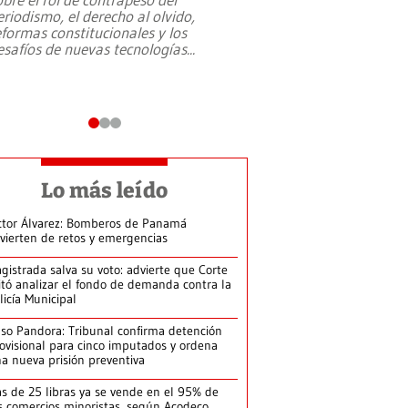
eriodismo, el derecho al olvido,
presidente de Brasil,
eformas constitucionales y los
da Silva, oficializó 
esafíos de nuevas tecnologías
...
candidatura
...
Lo más leído
ctor Álvarez: Bomberos de Panamá
vierten de retos y emergencias
gistrada salva su voto: advierte que Corte
itó analizar el fondo de demanda contra la
licía Municipal
so Pandora: Tribunal confirma detención
ovisional para cinco imputados y ordena
a nueva prisión preventiva
s de 25 libras ya se vende en el 95% de
s comercios minoristas, según Acodeco