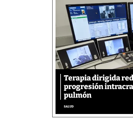
Terapia dirigida re
progresión intracra
pulmón
SALUD