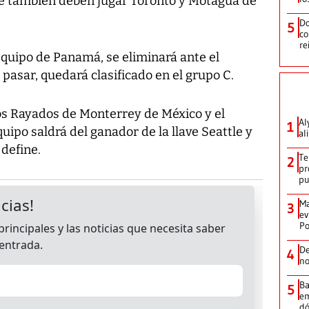
que también deben jugar Toronto y Motagua de
Do
5
co
re
equipo de Panamá, se eliminará ante el
pasar, quedará clasificado en el grupo C.
los Rayados de Monterrey de México y el
Al
1
quipo saldrá del ganador de la llave Seattle y
al
define.
Te
2
pr
p
Ma
3
ev
Po
De
4
no
Ba
5
em
dó