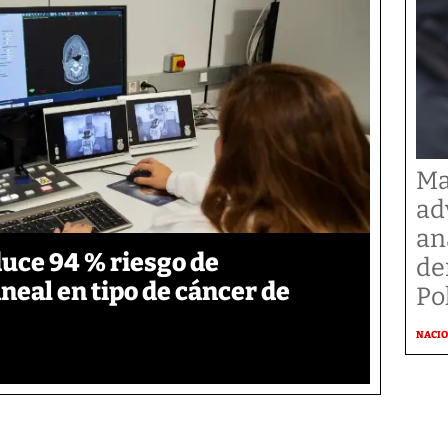
Ma
ad
an
duce 94 % riesgo de
de
neal en tipo de cáncer de
Po
NACI