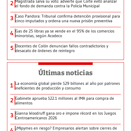
Magistrada salva su voto: advierte que Corte evitó analizar
2
el fondo de demanda contra la Policía Municipal
Caso Pandora: Tribunal confirma detención provisional para
3
cinco imputados y ordena una nueva prisión preventiva
Gas de 25 libras ya se vende en el 95% de los comercios
4
minoristas, según Acodeco
Docentes de Colón denuncian fallos contradictorios y
5
desacato de órdenes de reintegro
Últimas noticias
La economía global pierde $29 billones al año por patrones
1
ineficientes de producción y consumo
Gabinete aprueba $22.1 millones al IMA para compra de
2
alimentos
Gianna Woodruff gana oro e impone récord en los Juegos
3
Centroamericanos 2026
¿Mipymes en riesgo? Empresarios alertan sobre cierres de
4