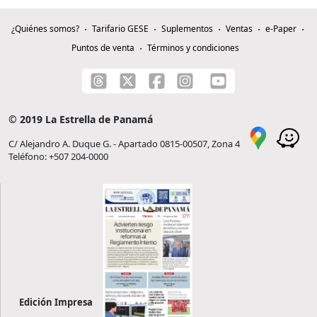
¿Quiénes somos?
Tarifario GESE
Suplementos
Ventas
e-Paper
Puntos de venta
Términos y condiciones
© 2019 La Estrella de Panamá
C/ Alejandro A. Duque G. - Apartado 0815-00507, Zona 4
Teléfono: +507 204-0000
Edición Impresa