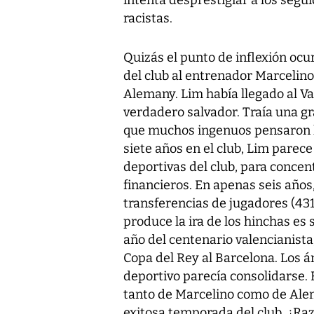
intenta desprestigiar a los segu
racistas.
Quizás el punto de inflexión oc
del club al entrenador Marcelino
Alemany. Lim había llegado al Va
verdadero salvador. Traía una g
que muchos ingenuos pensaron lan
siete años en el club, Lim parec
deportivas del club, para concen
financieros. En apenas seis años
transferencias de jugadores (431
produce la ira de los hinchas es 
año del centenario valencianista,
Copa del Rey al Barcelona. Los 
deportivo parecía consolidarse.
tanto de Marcelino como de Alem
exitosa temporada del club. ¿Raz