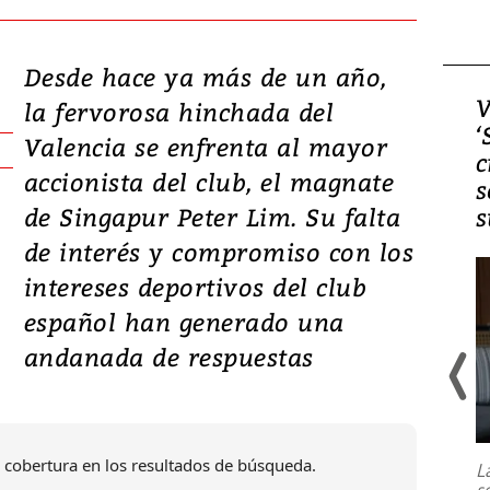
Desde hace ya más de un año,
Video, Japón: Terremoto
V
la fervorosa hinchada del
deja heridos y graves
‘
Valencia se enfrenta al mayor
daños en Kumamoto
c
accionista del club, el magnate
s
de Singapur Peter Lim. Su falta
s
de interés y compromiso con los
intereses deportivos del club
español han generado una
andanada de respuestas
Un fuerte terremoto de magnitud
7,1 se registró este martes 28 de
julio en la prefectura de Kumamoto,
 cobertura en los resultados de búsqueda.
L
al sur de Japón, provocando una
s