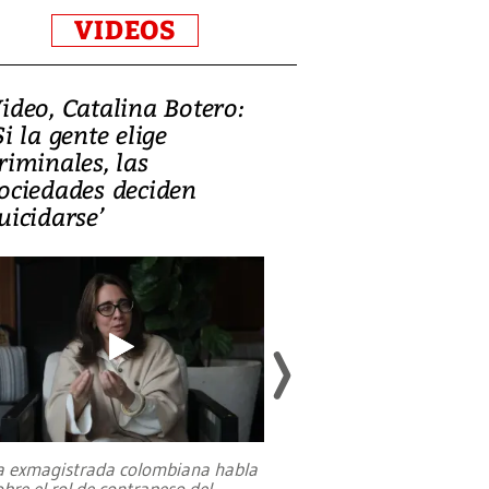
VIDEOS
ideo, Catalina Botero:
Video: Lula la
Si la gente elige
candidatura 
riminales, las
promesas de i
ociedades deciden
en defensa, ed
uicidarse’
tierras raras
a exmagistrada colombiana habla
Entre recuerdos y es
obre el rol de contrapeso del
referencias hacia sus