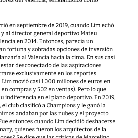
idores del Valencia, señalándolos como
urrió en septiembre de 2019, cuando Lim echó
 y al director general deportivo Mateu
lencia en 2014. Entonces, parecía un
ran fortuna y sobradas opciones de inversión
zaría al Valencia hacia la cima. En sus casi
e estar desconectado de las aspiraciones
trarse exclusivamente en los reportes
, Lim movió casi 1,000 millones de euros en
 en compras y 502 en ventas). Pero lo que
su indiferencia en el plano deportivo. En 2019,
 el club clasificó a Champions y le ganó la
ánimos andaban por las nubes y el proyecto
 Fue entonces cuando Lim decidió deshacerse
any, quienes fueron los arquitectos de la
ones? Se dice que las críticas de Marcelino