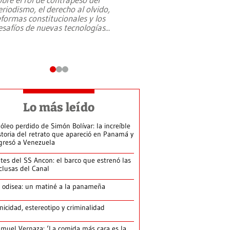
eriodismo, el derecho al olvido,
presidente de Brasil,
eformas constitucionales y los
da Silva, oficializó 
esafíos de nuevas tecnologías
...
candidatura
...
Lo más leído
 óleo perdido de Simón Bolívar: la increíble
storia del retrato que apareció en Panamá y
gresó a Venezuela
tes del SS Ancon: el barco que estrenó las
clusas del Canal
 odisea: un matiné a la panameña
nicidad, estereotipo y criminalidad
muel Vernaza: ‘La comida más cara es la