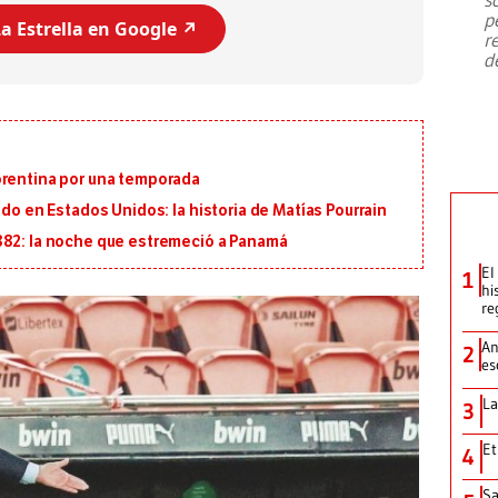
emergencia de gran
...
p
a Estrella en Google ↗️
r
d
orentina por una temporada
ido en Estados Unidos: la historia de Matías Pourrain
882: la noche que estremeció a Panamá
El
1
hi
re
An
2
es
La
3
Et
4
Sa