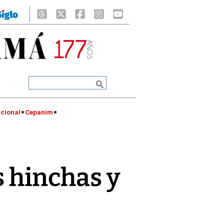
cional
Cepanim
s hinchas y