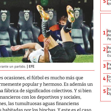
5
qu
Ab
1
de
Pe
Au
2
al
Es
Pa
3
urante un partido.
EFE
vi
On
s ocasiones, el fútbol es mucho más que
4
°C
normemente popular y hermoso. Es además un
Tr
 fábrica de significados colectivos. Y si bien
5
Op
inancieros con los deportivos y sociales,
nes, las tumultuosas aguas financieras
 habitadas por los hinchas. Y este es el caso