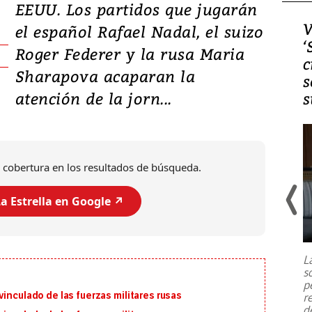
EEUU. Los partidos que jugarán
Video, Japón: Terremoto
V
el español Rafael Nadal, el suizo
deja heridos y graves
‘
Roger Federer y la rusa Maria
daños en Kumamoto
c
Sharapova acaparan la
s
atención de la jorn...
s
 cobertura en los resultados de búsqueda.
a Estrella en Google ↗️
Un fuerte terremoto de magnitud
7,1 se registró este martes 28 de
julio en la prefectura de Kumamoto,
L
al sur de Japón, provocando una
s
emergencia de gran
...
p
inculado de las fuerzas militares rusas
r
d