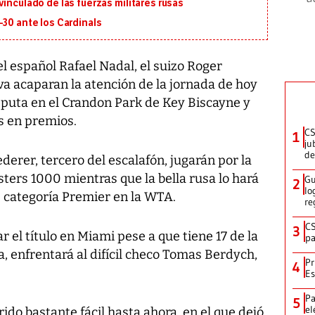
inculado de las fuerzas militares rusas
-30 ante los Cardinals
l español Rafael Nadal, el suizo Roger
va acaparan la atención de la jornada de hoy
sputa en el Crandon Park de Key Biscayne y
s en premios.
CS
1
ju
de
erer, tercero del escalafón, jugarán por la
sters 1000 mientras que la bella rusa lo hará
Gu
2
lo
e categoría Premier en la WTA.
re
CS
3
 el título en Miami pese a que tiene 17 de la
pa
, enfrentará al difícil checo Tomas Berdych,
Pr
4
Es
Pa
5
el
ido bastante fácil hasta ahora, en el que dejó