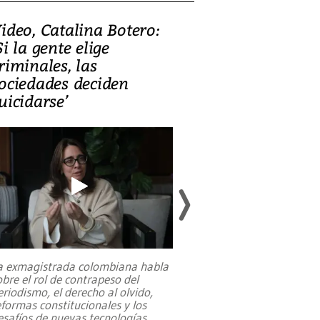
ideo, Catalina Botero:
Video: Lula la
Si la gente elige
candidatura 
riminales, las
promesas de i
ociedades deciden
en defensa, ed
uicidarse’
tierras raras
a exmagistrada colombiana habla
Entre recuerdos y es
obre el rol de contrapeso del
referencias hacia sus
eriodismo, el derecho al olvido,
presidente de Brasil,
eformas constitucionales y los
da Silva, oficializó 
esafíos de nuevas tecnologías
...
candidatura
...