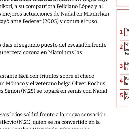
ikori, a su compatriota Feliciano López y al
as mejores actuaciones de Nadal en Miami han
cayó ante Federer (2005) y contra el ruso
Ca
1
ca
 días el segundo puesto del escalafón frente
Má
2
bu
su tercera corona en Miami tras las
fo
Mo
3
Co
stante fácil con triunfos sobre el checo
Pa
4
an Mónaco y el veterano belga Oliver Rochus,
fi
les Simon (N.25) se topará en semis con Nadal
El
5
Co
vos bríos saldrá frente a la nueva sensación
tkovic (N.21), quien se ha convertido en la