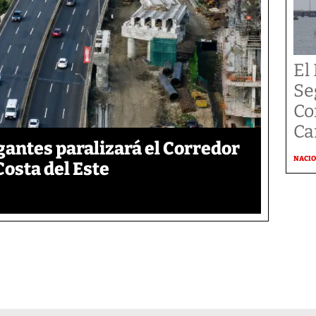
El
Se
Co
Ca
gantes paralizará el Corredor
NACI
Costa del Este