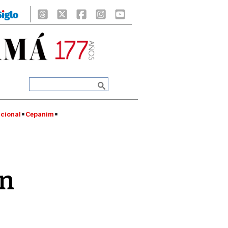
cional
Cepanim
án