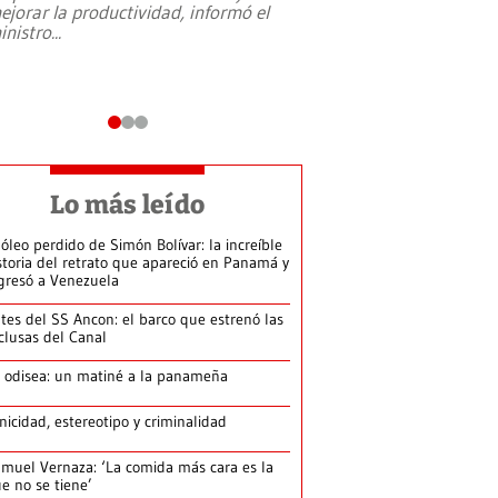
ejorar la productividad, informó el
periodismo, el derech
inistro
...
reformas constitucio
desafíos de nuevas t
Lo más leído
 óleo perdido de Simón Bolívar: la increíble
storia del retrato que apareció en Panamá y
gresó a Venezuela
tes del SS Ancon: el barco que estrenó las
clusas del Canal
 odisea: un matiné a la panameña
nicidad, estereotipo y criminalidad
muel Vernaza: ‘La comida más cara es la
e no se tiene’