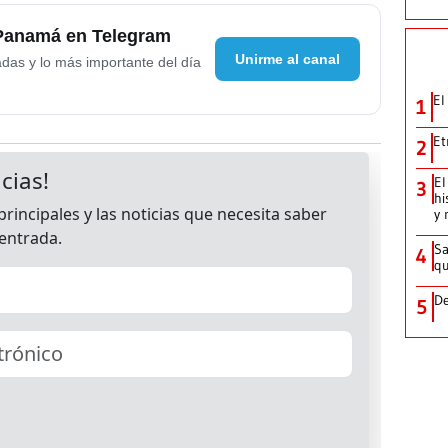
 Panamá en Telegram
Unirme al canal
adas y lo más importante del día
El
1
Et
2
El
3
hi
y 
Sa
4
qu
De
5