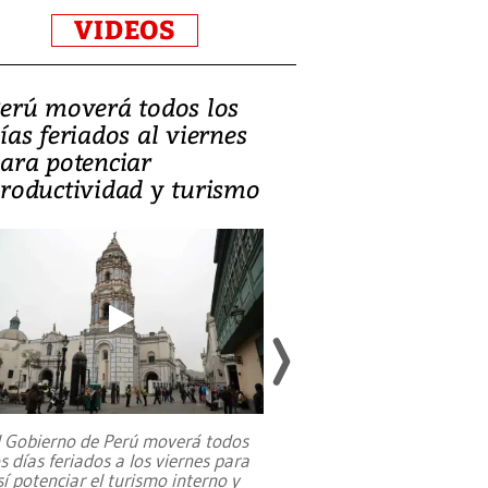
VIDEOS
erú moverá todos los
Video, Catalin
ías feriados al viernes
‘Si la gente el
ara potenciar
criminales, la
roductividad y turismo
sociedades de
suicidarse’
l Gobierno de Perú moverá todos
os días feriados a los viernes para
La exmagistrada co
sí potenciar el turismo interno y
sobre el rol de contr