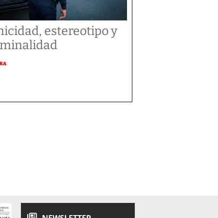
nicidad, estereotipo y
iminalidad
URA