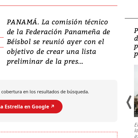
PANAMÁ. La comisión técnico
Video: Lula lanza su
P
de la Federación Panameña de
candidatura con
d
Béisbol se reunió ayer con el
promesas de inversión
p
objetivo de crear una lista
en defensa, educación y
p
preliminar de la pres...
tierras raras
 cobertura en los resultados de búsqueda.
a Estrella en Google ↗️
E
l
Entre recuerdos y escuetas
a
referencias hacia sus adversarios, el