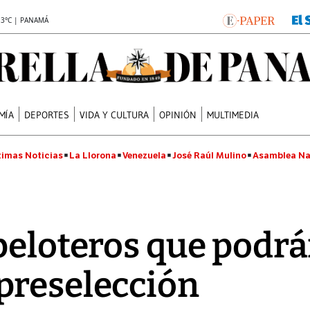
.3°C | PANAMÁ
MÍA
DEPORTES
VIDA Y CULTURA
OPINIÓN
MULTIMEDIA
timas Noticias
La Llorona
Venezuela
José Raúl Mulino
Asamblea Na
peloteros que podr
preselección