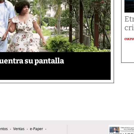
Et
cr
CULT
uentra su pantalla​
ntos
Ventas
e-Paper