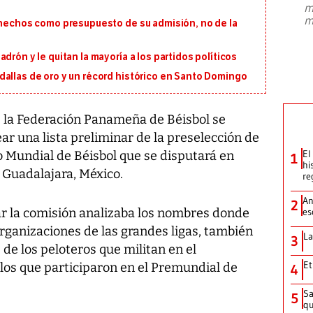
m
presidente de Brasil, Luiz Inácio Lula
m
s hechos como presupuesto de su admisión, no de la
da Silva, oficializó este domingo su
candidatura
...
drón y le quitan la mayoría a los partidos políticos
dallas de oro y un récord histórico en Santo Domingo
 la Federación Panameña de Béisbol se
ear una lista preliminar de la preselección de
El
 Mundial de Béisbol que se disputará en
1
hi
Guadalajara, México.
re
An
2
ar la comisión analizaba los nombres donde
es
rganizaciones de las grandes ligas, también
La
3
 de los peloteros que militan en el
Et
os que participaron en el Premundial de
4
Sa
5
qu