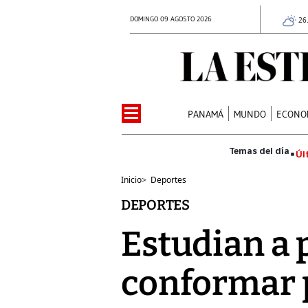
DOMINGO 09 AGOSTO 2026
26
PANAMÁ
MUNDO
ECONO
Úl
Inicio
>
Deportes
DEPORTES
Estudian a 
conformar 