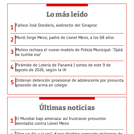
Lo más leído
Fallece José Donderis, exdirector del Sinaproc
1
Murió Jorge Messi, padre de Lionel Messi, a los 68 años
2
Mulino rechaza el nuevo modelo de Policía Municipal: ‘Ojalá
3
se tumbe eso’
Pirámide de Lotería de Panamá | sorteo de este 9 de
4
agosto de 2026, según la IA
Ordenan detención provisional de adolescente por presunta
5
posesión de arma en colegio
Últimas noticias
El Mundial bajo amenaza: así frustraron presuntos
1
atentados contra Lionel Messi
‘Vivo un día a la vez’: Kayra Harding comparte imágenes de