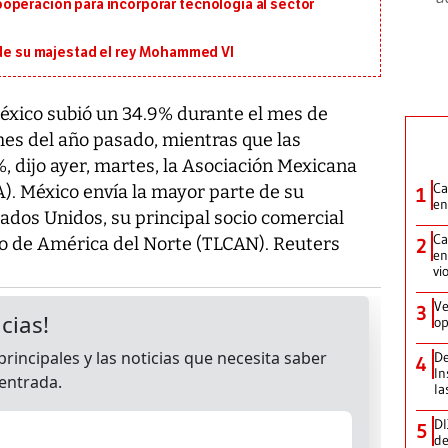
operación para incorporar tecnología al sector
 de su majestad el rey Mohammed VI
éxico subió un 34.9% durante el mes de
es del año pasado, mientras que las
 dijo ayer, martes, la Asociación Mexicana
Ca
). México envía la mayor parte de su
1
en
ados Unidos, su principal socio comercial
Ca
io de América del Norte (TLCAN). Reuters
2
en
vi
Ve
3
op
De
4
In
la
DI
5
de