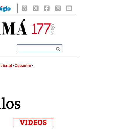
cional
Cepanim
los
VIDEOS