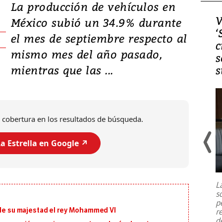
La producción de vehículos en
Video, Japón: Terremoto
V
México subió un 34.9% durante
deja heridos y graves
‘
el mes de septiembre respecto al
daños en Kumamoto
c
mismo mes del año pasado,
s
mientras que las ...
s
 cobertura en los resultados de búsqueda.
a Estrella en Google ↗️
Un fuerte terremoto de magnitud
7,1 se registró este martes 28 de
julio en la prefectura de Kumamoto,
L
al sur de Japón, provocando una
s
emergencia de gran
...
p
 de su majestad el rey Mohammed VI
r
d