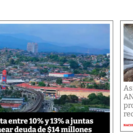
As
AN
pr
re
ta entre 10% y 13% a juntas
NACI
ear deuda de $14 millones