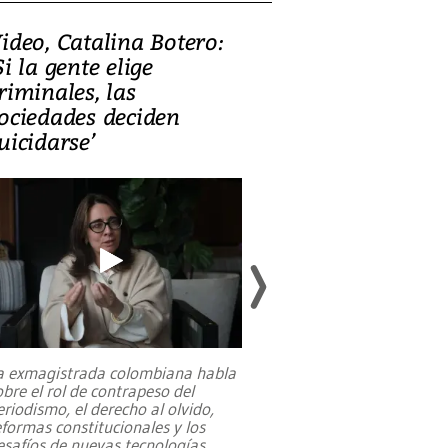
ideo, Catalina Botero:
Video: Lula la
Si la gente elige
candidatura 
riminales, las
promesas de i
ociedades deciden
en defensa, ed
uicidarse’
tierras raras
a exmagistrada colombiana habla
Entre recuerdos y es
obre el rol de contrapeso del
referencias hacia sus
eriodismo, el derecho al olvido,
presidente de Brasil,
eformas constitucionales y los
da Silva, oficializó 
esafíos de nuevas tecnologías
...
candidatura
...