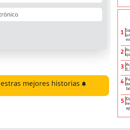
Sa
1
ju
mi
As
2
qu
Ac
3
1,
Pe
4
estras mejores historias
de
fa
Di
5
re
ap