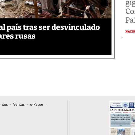
gi
Co
Pai
 país tras ser desvinculado
NACI
tares rusas
ntos
Ventas
e-Paper