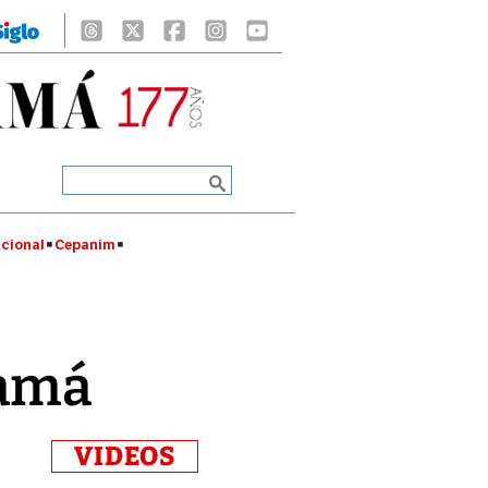
cional
Cepanim
namá
VIDEOS