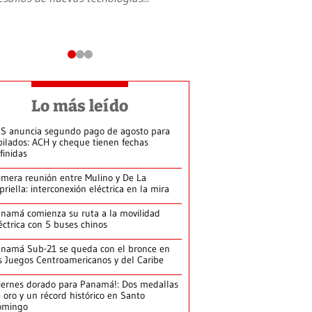
Lo más leído
S anuncia segundo pago de agosto para
bilados: ACH y cheque tienen fechas
finidas
imera reunión entre Mulino y De La
priella: interconexión eléctrica en la mira
namá comienza su ruta a la movilidad
éctrica con 5 buses chinos
namá Sub-21 se queda con el bronce en
s Juegos Centroamericanos y del Caribe
iernes dorado para Panamá!: Dos medallas
 oro y un récord histórico en Santo
omingo