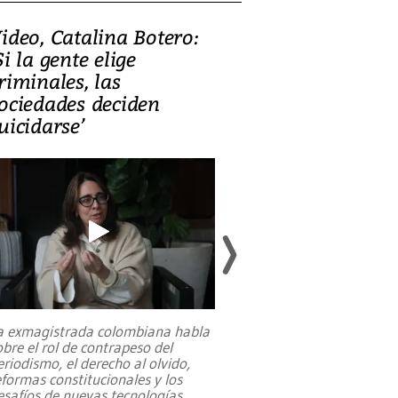
ideo, Catalina Botero:
Video: Lula la
Si la gente elige
candidatura 
riminales, las
promesas de i
ociedades deciden
en defensa, ed
uicidarse’
tierras raras
a exmagistrada colombiana habla
Entre recuerdos y es
obre el rol de contrapeso del
referencias hacia sus
eriodismo, el derecho al olvido,
presidente de Brasil,
eformas constitucionales y los
da Silva, oficializó 
esafíos de nuevas tecnologías
...
candidatura
...