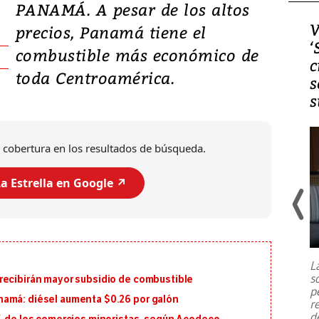
PANAMÁ. A pesar de los altos
Video, Japón: Terremoto
V
precios, Panamá tiene el
deja heridos y graves
‘
combustible más económico de
daños en Kumamoto
c
toda Centroamérica.
s
s
 cobertura en los resultados de búsqueda.
a Estrella en Google ↗️
Un fuerte terremoto de magnitud
7,1 se registró este martes 28 de
julio en la prefectura de Kumamoto,
L
al sur de Japón, provocando una
s
recibirán mayor subsidio de combustible
emergencia de gran
...
p
namá: diésel aumenta $0.26 por galón
r
d