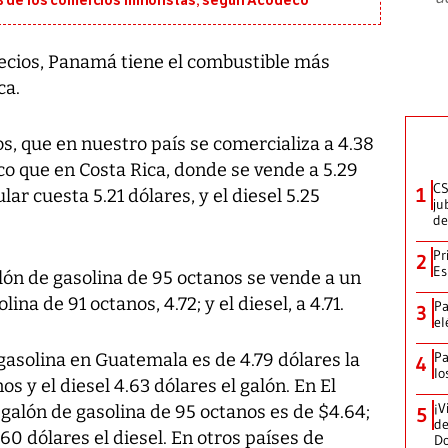
5% de los comercios minoristas, según Acodeco
ecios, Panamá tiene el combustible más
ca.
os, que en nuestro país se comercializa a 4.38
 que en Costa Rica, donde se vende a 5.29
CS
1
lar cuesta 5.21 dólares, y el diesel 5.25
ju
de
Pr
2
Es
alón de gasolina de 95 octanos se vende a un
ina de 91 octanos, 4.72; y el diesel, a 4.71.
Pa
3
el
Pa
gasolina en Guatemala es de 4.79 dólares la
4
lo
os y el diesel 4.63 dólares el galón. En El
¡V
 galón de gasolina de 95 octanos es de $4.64;
5
de
.60 dólares el diesel. En otros países de
D