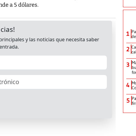
nde a 5 dólares.
Pa
1
de
Ca
2
ca
M
3
bu
fo
Mo
4
Co
Pa
5
fi