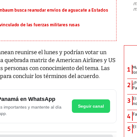
m
presidente de Brasil, Luiz Inácio Lula
m
inbaum busca reanudar envíos de aguacate a Estados
da Silva, oficializó este domingo su
candidatura
...
inculado de las fuerzas militares rusas
nean reunirse el lunes y podrían votar un
 la quebrada matriz de American Airlines y US
Mu
ias personas con conocimiento del tema. Las
1
lo
para concluir los términos del acuerdo.
¿P
2
Pa
El
e Panamá en WhatsApp
3
no
Seguir canal
as importantes y mantente al día
App.
Fa
4
El
5