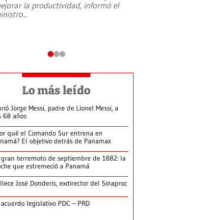
ejorar la productividad, informó el
periodismo, el derech
inistro
...
reformas constitucio
desafíos de nuevas t
Lo más leído
rió Jorge Messi, padre de Lionel Messi, a
s 68 años
or qué el Comando Sur entrena en
namá? El objetivo detrás de Panamax
 gran terremoto de septiembre de 1882: la
che que estremeció a Panamá
llece José Donderis, exdirector del Sinaproc
 acuerdo legislativo PDC – PRD