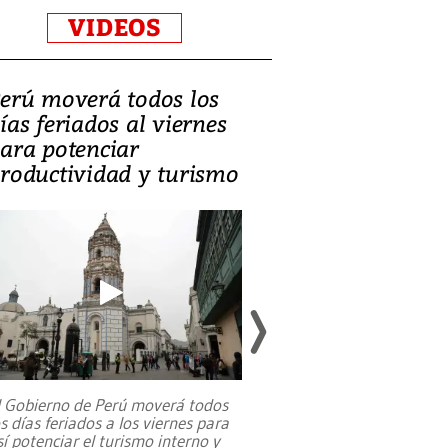
VIDEOS
erú moverá todos los
Video, Catalin
ías feriados al viernes
‘Si la gente el
ara potenciar
criminales, la
roductividad y turismo
sociedades de
suicidarse’
l Gobierno de Perú moverá todos
os días feriados a los viernes para
La exmagistrada co
sí potenciar el turismo interno y
sobre el rol de contr