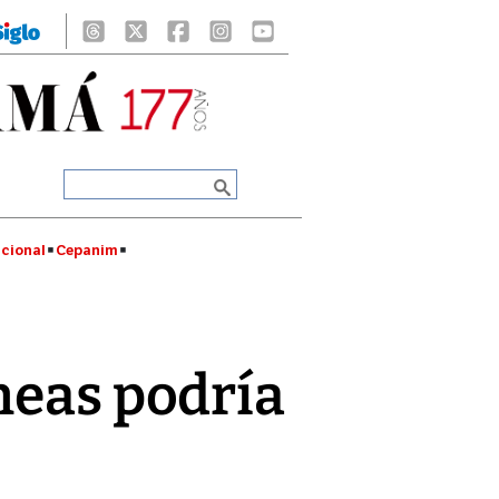
cional
Cepanim
neas podría