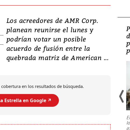
Los acreedores de AMR Corp.
Video: Lula lanza su
P
planean reunirse el lunes y
candidatura con
d
podrían votar un posible
promesas de inversión
p
acuerdo de fusión entre la
en defensa, educación y
p
quebrada matriz de American ...
tierras raras
 cobertura en los resultados de búsqueda.
a Estrella en Google ↗️
E
l
Entre recuerdos y escuetas
a
referencias hacia sus adversarios, el