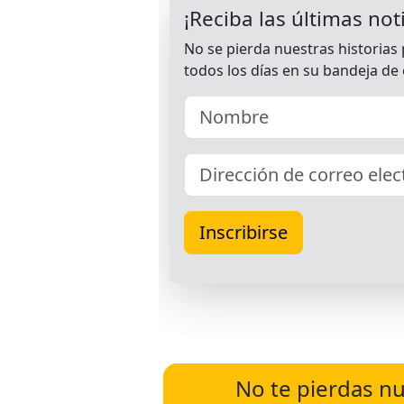
No te pierdas nu