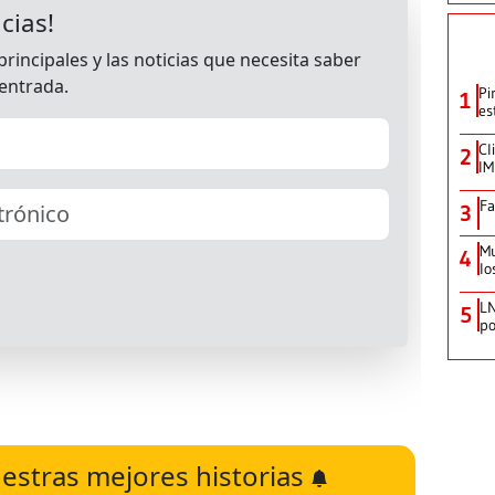
Pi
1
es
Cl
2
IM
Fa
3
Mu
4
lo
LN
5
po
estras mejores historias