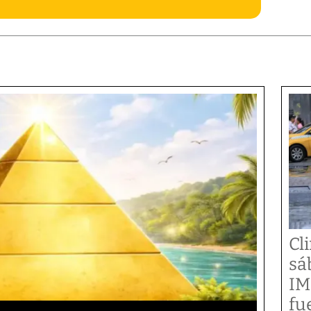
Cl
sá
IM
fu