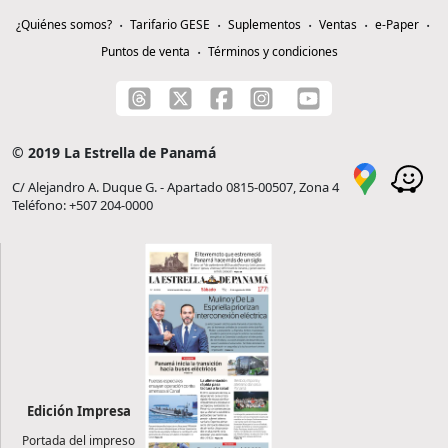
¿Quiénes somos?
Tarifario GESE
Suplementos
Ventas
e-Paper
Puntos de venta
Términos y condiciones
© 2019 La Estrella de Panamá
C/ Alejandro A. Duque G. - Apartado 0815-00507, Zona 4
Teléfono: +507 204-0000
Edición Impresa
Portada del impreso