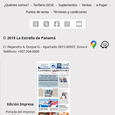
¿Quiénes somos?
Tarifario GESE
Suplementos
Ventas
e-Paper
Puntos de venta
Términos y condiciones
© 2019 La Estrella de Panamá
C/ Alejandro A. Duque G. - Apartado 0815-00507, Zona 4
Teléfono: +507 204-0000
Edición Impresa
Portada del impreso