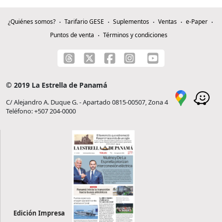
¿Quiénes somos?
Tarifario GESE
Suplementos
Ventas
e-Paper
Puntos de venta
Términos y condiciones
© 2019 La Estrella de Panamá
C/ Alejandro A. Duque G. - Apartado 0815-00507, Zona 4
Teléfono: +507 204-0000
Edición Impresa