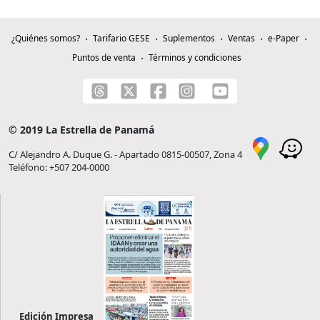
¿Quiénes somos?
Tarifario GESE
Suplementos
Ventas
e-Paper
Puntos de venta
Términos y condiciones
© 2019 La Estrella de Panamá
C/ Alejandro A. Duque G. - Apartado 0815-00507, Zona 4
Teléfono: +507 204-0000
Edición Impresa