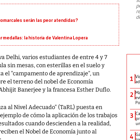
emergencia de gran
...
p
r
d
 comarcales serán las peor atendidas?
 medallas: la historia de Valentina Lopera
 Delhi, varios estudiantes de entre 4 y 7
a sin mesas, con esterillas en el suelo y
za el "campamento de aprendizaje", un
Ví
1
re el terreno del nobel de Economía
ad
bhijit Banerjee y la francesa Esther Duflo.
Ma
2
ev
Po
anza al Nivel Adecuado" (TaRL) puesta en
Ca
jemplo de cómo la aplicación de los trabajos
3
pr
esultados cuando descienden a la realidad,
un
reciben el Nobel de Economía junto al
Ga
4
.
lo