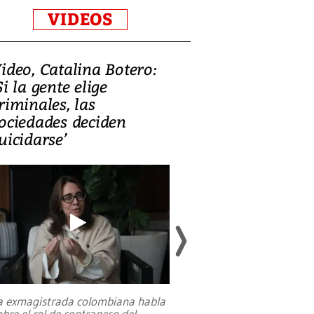
VIDEOS
ideo, Catalina Botero:
Video: Lula la
Si la gente elige
candidatura 
riminales, las
promesas de i
ociedades deciden
en defensa, ed
uicidarse’
tierras raras
a exmagistrada colombiana habla
Entre recuerdos y es
obre el rol de contrapeso del
referencias hacia sus