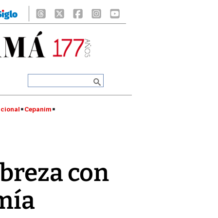
cional
Cepanim
obreza con
omía