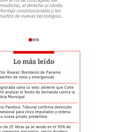
eriodismo, el derecho al olvido,
presidente de Brasil,
eformas constitucionales y los
da Silva, oficializó 
esafíos de nuevas tecnologías
...
candidatura
...
Lo más leído
ctor Álvarez: Bomberos de Panamá
vierten de retos y emergencias
gistrada salva su voto: advierte que Corte
itó analizar el fondo de demanda contra la
licía Municipal
so Pandora: Tribunal confirma detención
ovisional para cinco imputados y ordena
a nueva prisión preventiva
s de 25 libras ya se vende en el 95% de
s comercios minoristas, según Acodeco