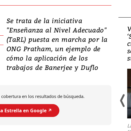
Se trata de la iniciativa
Video, Japón: Terremoto
V
"Enseñanza al Nivel Adecuado"
deja heridos y graves
‘
(TaRL) puesta en marcha por la
daños en Kumamoto
c
ONG Pratham, un ejemplo de
s
cómo la aplicación de los
s
trabajos de Banerjee y Duflo
 cobertura en los resultados de búsqueda.
a Estrella en Google ↗️
Un fuerte terremoto de magnitud
7,1 se registró este martes 28 de
julio en la prefectura de Kumamoto,
L
al sur de Japón, provocando una
s