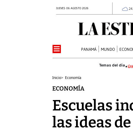
JUEVES 06 AGOSTO 2026
24
PANAMÁ
MUNDO
ECONO
Úl
Inicio
>
Economía
ECONOMÍA
Escuelas in
las ideas d