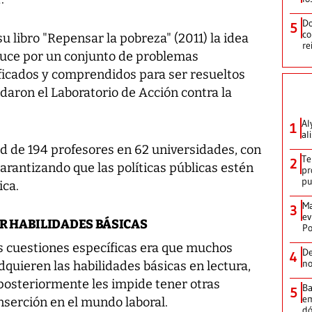
Do
5
co
u libro "Repensar la pobreza" (2011) la idea
re
duce por un conjunto de problemas
ificados y comprendidos para ser resueltos
ndaron el Laboratorio de Acción contra la
Al
1
al
ed de 194 profesores en 62 universidades, con
Te
2
garantizando que las políticas públicas estén
pr
p
ica.
Ma
3
ev
 HABILIDADES BÁSICAS
Po
as cuestiones específicas era que muchos
De
4
no
adquieren las habilidades básicas en lectura,
 posteriormente les impide tener otras
Ba
5
em
nserción en el mundo laboral.
dó