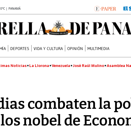
.0°C | PANAMÁ
MÍA
DEPORTES
VIDA Y CULTURA
OPINIÓN
MULTIMEDIA
timas Noticias
La Llorona
Venezuela
José Raúl Mulino
Asamblea Na
dias combaten la p
e los nobel de Econ