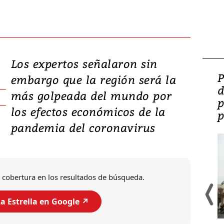
Los expertos señalaron sin
Video: Lula lanza su
P
embargo que la región será la
candidatura con
d
más golpeada del mundo por
promesas de inversión
p
los efectos económicos de la
en defensa, educación y
p
pandemia del coronavirus
tierras raras
 cobertura en los resultados de búsqueda.
a Estrella en Google ↗️