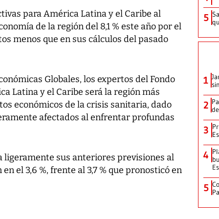
ivas para América Latina y el Caribe al
Sa
5
qu
onomía de la región del 8,1 % este año por el
ntos menos que en sus cálculos del pasado
Ja
conómicas Globales, los expertos del Fondo
1
si
a Latina y el Caribe será la región más
Pa
os económicos de la crisis sanitaria, dado
2
de
eramente afectados al enfrentar profundas
Pr
3
Es
Pl
4
a ligeramente sus anteriores previsiones al
bu
Es
 en el 3,6 %, frente al 3,7 % que pronosticó en
Co
5
Pa
l