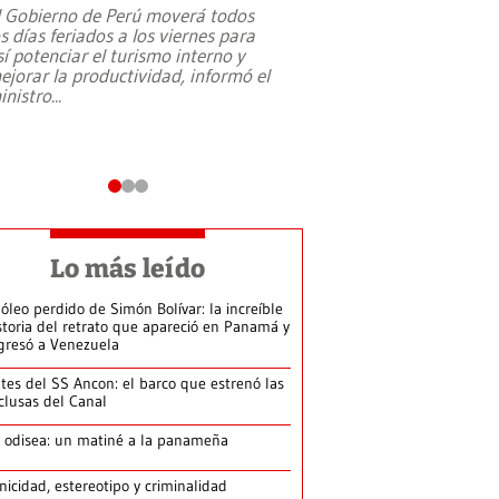
l Gobierno de Perú moverá todos
os días feriados a los viernes para
La exmagistrada co
sí potenciar el turismo interno y
sobre el rol de contr
ejorar la productividad, informó el
periodismo, el derech
inistro
...
reformas constitucio
desafíos de nuevas t
Lo más leído
 óleo perdido de Simón Bolívar: la increíble
storia del retrato que apareció en Panamá y
gresó a Venezuela
tes del SS Ancon: el barco que estrenó las
clusas del Canal
 odisea: un matiné a la panameña
nicidad, estereotipo y criminalidad