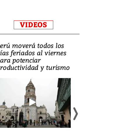
VIDEOS
erú moverá todos los
Video, Catalin
ías feriados al viernes
‘Si la gente el
ara potenciar
criminales, la
roductividad y turismo
sociedades de
suicidarse’