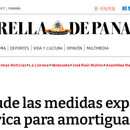
.6°C | PANAMÁ
MÍA
DEPORTES
VIDA Y CULTURA
OPINIÓN
MULTIMEDIA
timas Noticias
La Llorona
Venezuela
José Raúl Mulino
Asamblea Na
ude las medidas ex
ica para amortigua