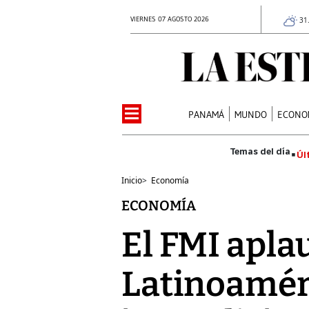
VIERNES 07 AGOSTO 2026
31
PANAMÁ
MUNDO
ECONO
Úl
Inicio
>
Economía
ECONOMÍA
El FMI apla
Latinoamér