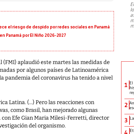
E
l
Entre recuerdos y escuetas
a
referencias hacia sus adversarios, el
m
presidente de Brasil, Luiz Inácio Lula
m
rece el riesgo de despido por redes sociales en Panamá
da Silva, oficializó este domingo su
candidatura
...
s en Panamá por El Niño 2026-2027
l (FMI) aplaudió este martes las medidas de
omadas por algunos países de Latinoamérica
la pandemia del coronavirus ha tenido a nivel
El
1
hi
re
a Latina. (...) Pero las reacciones con
An
2
es
vas, como Brasil, han mejorado algunas
 con Efe Gian Maria Milesi-Ferretti, director
La
3
vestigación del organismo.
Et
4