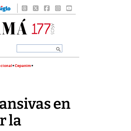
cional
Cepanim
pansivas en
r la