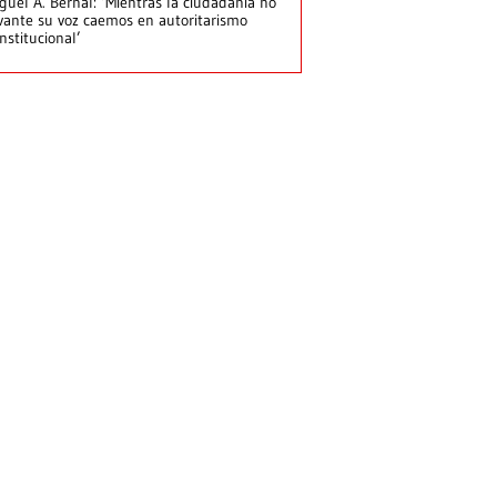
guel A. Bernal: ‘Mientras la ciudadanía no
vante su voz caemos en autoritarismo
nstitucional’