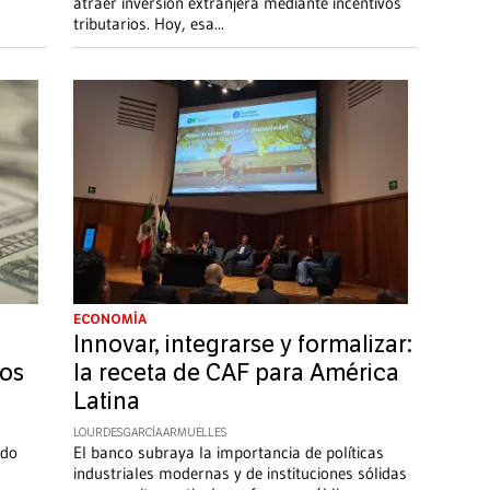
atraer inversión extranjera mediante incentivos
tributarios. Hoy, esa
...
ECONOMÍA
Innovar, integrarse y formalizar:
cos
la receta de CAF para América
Latina
LOURDES GARCÍA ARMUELLES
odo
El banco subraya la importancia de políticas
industriales modernas y de instituciones sólidas