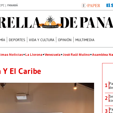
.3°C | PANAMÁ
MÍA
DEPORTES
VIDA Y CULTURA
OPINIÓN
MULTIMEDIA
timas Noticias
La Llorona
Venezuela
José Raúl Mulino
Asamblea Na
 Y El Caribe
Pa
1
de
Se
2
co
Pa
3