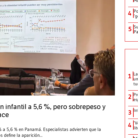
Mu
Po
4
‘g
Su
5
P
La
1
un
tu
Pr
2
es
 infantil a 5,6 %, pero sobrepeso y
In
3
nce
‘V
4
li
% a 5,6 % en Panamá. Especialistas advierten que la
s define la aparición
...