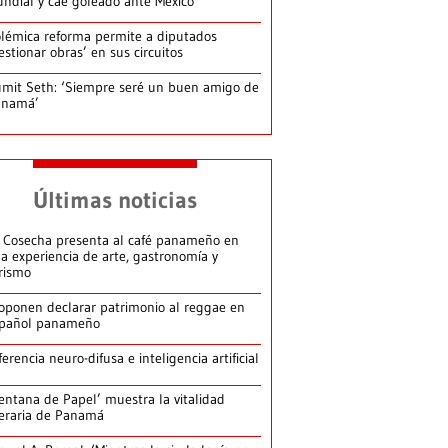
ndial y cae goleado ante México
lémica reforma permite a diputados
estionar obras’ en sus circuitos
mit Seth: ‘Siempre seré un buen amigo de
anamá’
Últimas noticias
 Cosecha presenta al café panameño en
a experiencia de arte, gastronomía y
rismo
oponen declarar patrimonio al reggae en
pañol panameño
ferencia neuro-difusa e inteligencia artificial
entana de Papel’ muestra la vitalidad
teraria de Panamá