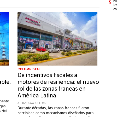
Mi
5
le
co
COLUMNISTAS
De incentivos fiscales a
able,
motores de resiliencia: el nuevo
rol de las zonas francas en
América Latina
umento
ALEJANDRA ARGUEDAS
 gas
Durante décadas, las zonas francas fueron
 del
percibidas como mecanismos diseñados para